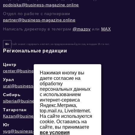
podpiska@business-magazine.online
Отдел по работе с партнерами
partner@business-magazine.online
Написать директору в телеграм
@mazov
или
MAX
16+
Сайт может содержать контент, не предназначенный для лиц младше 16-ти лет.
Региональные редакции
Центр
center@business-magazine.online
Нажимая кнопку вы
даете согласие на
Урал
обработку
ural@business-magazine.online
персональных данных
с использованием
Сибирь
интернет-сервиса
siberia@business-magazine.online
Яндекс.Метрика,
Татарстан
top.mail.ru, LiveInternet.
Kazan@business-magazine.online
На сайте используются
cookie. Оставаясь на
Юг
сайте, вы принимаете
yug@business-magazine.online
все условия