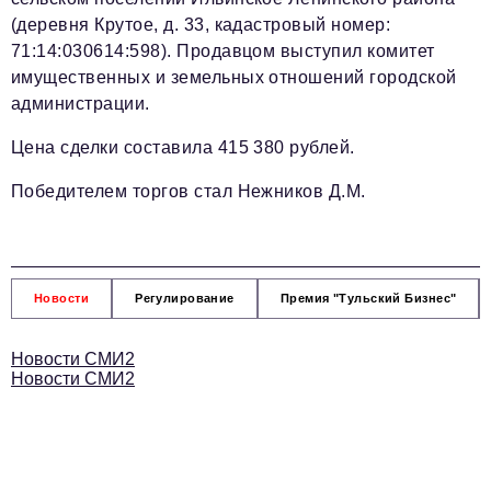
Телефон редакции:
+7 495 727-01-67
(деревня Крутое, д. 33, кадастровый номер:
Электронные почты редакции:
71:14:030614:598). Продавцом выступил комитет
имущественных и земельных отношений городской
Информационный отдел
info@business-magazine.online
администрации.
Отдел рекламы
Цена сделки составила 415 380 рублей.
reklama@business-magazine.online
Отдел распространения/редакционная подписка
Победителем торгов стал Нежников Д.М.
podpiska@business-magazine.online
Отдел по работе с партнерами
partner@business-magazine.online
Новости
Регулирование
Премия "Тульский Бизнес"
Новости СМИ2
Новости СМИ2