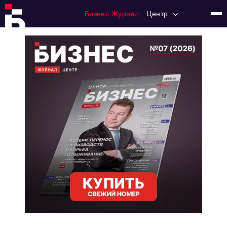
Бизнес Журнал:
Центр
Главная
Франчайзинг
Номера журнала
Контакты
Категории:
Новости
Регулирование
Премия "Тульский Бизнес"
История тульского предпринимательства
Альтернатива