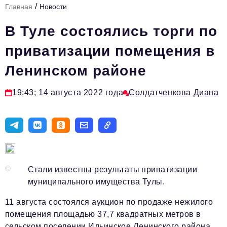
/
Главная
Новости
Стиль жизни
В Туле состоялись торги по
Тема номера
приватизации помещения в
HR
Ленинском районе
Персона номера
Инфраструктура развития
19:43; 14 августа 2022 года
Солдатченкова Диана
Технологии и тренды
Туризм
Импортозамещение
Мероприятия
©
Стали известны результаты приватизации
муниципального имущества Тулы.
Авторские материалы
11 августа состоялся аукцион по продаже нежилого
Видео
помещения площадью 37,7 квадратных метров в
сельском поселении Ильинское Ленинского района