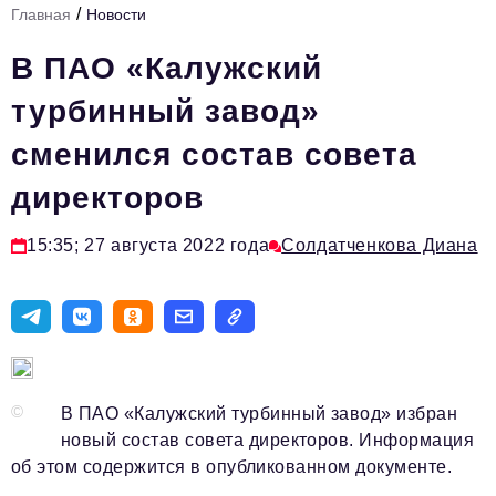
/
Главная
Новости
Стиль жизни
В ПАО «Калужский
Тема номера
турбинный завод»
HR
сменился состав совета
Персона номера
директоров
Инфраструктура развития
Технологии и тренды
15:35; 27 августа 2022 года
Солдатченкова Диана
Туризм
Импортозамещение
Мероприятия
Авторские материалы
©
В ПАО «Калужский турбинный завод» избран
новый состав совета директоров. Информация
Видео
об этом содержится в опубликованном документе.