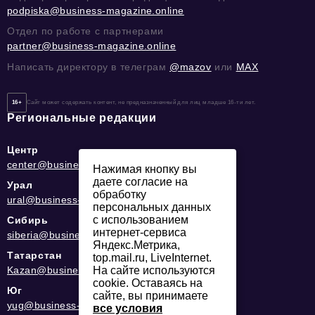
podpiska@business-magazine.online
Отдел по работе с партнерами
partner@business-magazine.online
Написать директору в телеграм
@mazov
или
MAX
16+
Сайт может содержать контент, не предназначенный для лиц младше 16-ти лет.
Региональные редакции
Центр
center@business-magazine.online
Нажимая кнопку вы
даете согласие на
Урал
обработку
ural@business-magazine.online
персональных данных
с использованием
Сибирь
интернет-сервиса
siberia@business-magazine.online
Яндекс.Метрика,
Татарстан
top.mail.ru, LiveInternet.
Kazan@business-magazine.online
На сайте используются
cookie. Оставаясь на
Юг
сайте, вы принимаете
yug@business-magazine.online
все условия