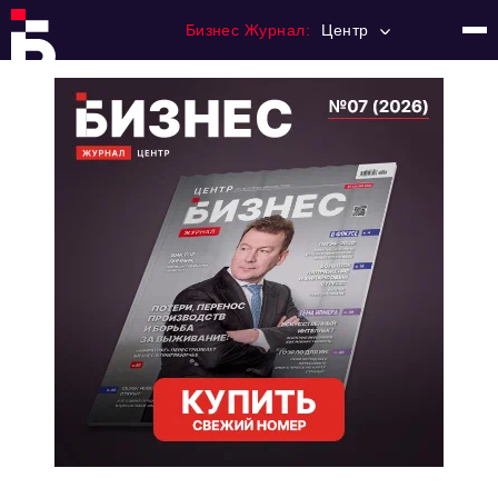
Бизнес Журнал:
Центр
Главная
Франчайзинг
Номера журнала
Контакты
Категории:
Новости
Регулирование
Премия "Тульский Бизнес"
История тульского предпринимательства
Альтернатива