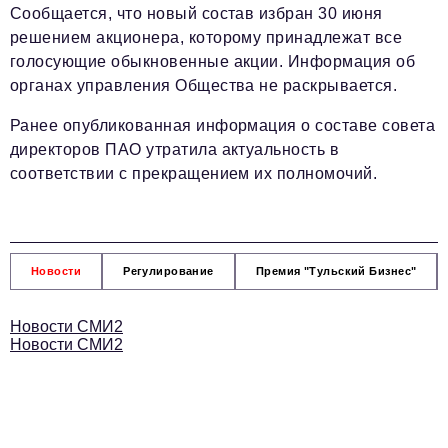
Телефон редакции:
+7 495 727-01-67
Сообщается, что новый состав избран 30 июня
решением акционера, которому принадлежат все
Электронные почты редакции:
голосующие обыкновенные акции. Информация об
Информационный отдел
органах управления Общества не раскрывается.
info@business-magazine.online
Отдел рекламы
Ранее опубликованная информация о составе совета
reklama@business-magazine.online
директоров ПАО утратила актуальность в
Отдел распространения/редакционная подписка
соответствии с прекращением их полномочий.
podpiska@business-magazine.online
Отдел по работе с партнерами
partner@business-magazine.online
Новости
Регулирование
Премия "Тульский Бизнес"
Новости СМИ2
Новости СМИ2