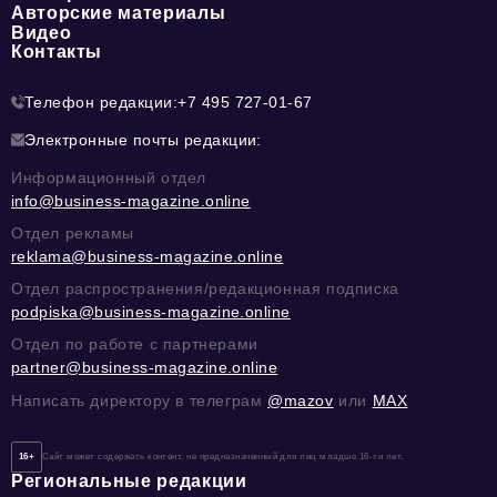
Авторские материалы
Видео
Контакты
Телефон редакции:
+7 495 727-01-67
Электронные почты редакции:
Информационный отдел
info@business-magazine.online
Отдел рекламы
reklama@business-magazine.online
Отдел распространения/редакционная подписка
podpiska@business-magazine.online
Отдел по работе с партнерами
partner@business-magazine.online
Написать директору в телеграм
@mazov
или
MAX
16+
Сайт может содержать контент, не предназначенный для лиц младше 16-ти лет.
Региональные редакции