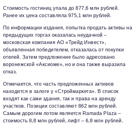
Телефон редакции:
+7 495 727-01-67
Стоимость гостиниц упала до 877,6 млн рублей.
Электронные почты редакции:
Ранее их цена составляла 975,1 млн рублей.
Информационный отдел
По информации издания, попытка продать активы на
info@business-magazine.online
предыдущих торгах оказалась неудачной –
Отдел рекламы
московская компания АО «Трейд Инвест»,
reklama@business-magazine.online
объявленная победителем, отказалась от покупки
Отдел распространения/редакционная подписка
отелей. Затем предложение было адресовано
podpiska@business-magazine.online
воронежской «Аксиоме», но и она также выразила
Отдел по работе с партнерами
отказ.
partner@business-magazine.online
Отмечается, что часть предложенных активов
находится в залоге у «Строймаркета». В список
входят как сами здания, так и права на аренду
участков. Позиции составляют 862 млн рублей.
Самым дорогим лотом является Ramada Plaza –
стоимость 8,8 млн рублей, лифт – 6,8 млн рублей.