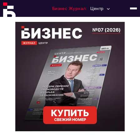
Бизнес Журнал:
Центр
Главная
Франчайзинг
Номера журнала
Контакты
Категории:
Новости
Регулирование
Премия "Тульский Бизнес"
История тульского предпринимательства
Альтернатива