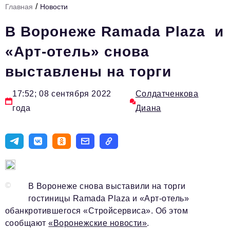
/
Главная
Новости
Стиль жизни
В Воронеже Ramada Plaza и
Тема номера
«Арт-отель» снова
HR
выставлены на торги
Персона номера
Инфраструктура развития
17:52; 08 сентября 2022
Солдатченкова
года
Диана
Технологии и тренды
Туризм
Импортозамещение
Мероприятия
©
В Воронеже снова выставили на торги
Авторские материалы
гостиницы Ramada Plaza и «Арт-отель»
Видео
обанкротившегося «Стройсервиса». Об этом
сообщают
«Воронежские новости»
.