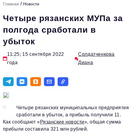
/
Главная
Новости
Стиль жизни
Четыре рязанских МУПа за
Тема номера
полгода сработали в
HR
убыток
Персона номера
Инфраструктура развития
11:25; 15 сентября 2022
Солдатченкова
года
Диана
Технологии и тренды
Туризм
Импортозамещение
Мероприятия
©
Четыре рязанских муниципальных предприятия
Авторские материалы
сработали в убыток, а прибыль получили 11.
Видео
Как сообщают «
Рязанские новости
», общая сумма
прибыли составила 321 млн рублей.