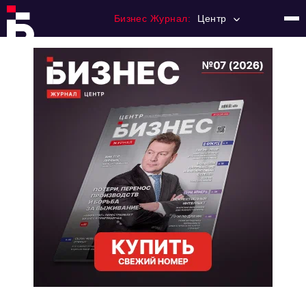
Бизнес Журнал:
Центр
Главная
Франчайзинг
Номера журнала
Контакты
Категории:
Новости
Регулирование
Премия "Тульский Бизнес"
История тульского предпринимательства
Альтернатива