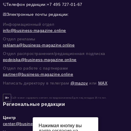
Телефон редакции:
+7 495 727-01-67
Электронные почты редакции:
Информационный отдел
info@business-magazine.online
Отдел рекламы
reklama@business-magazine.online
Отдел распространения/редакционная подписка
podpiska@business-magazine.online
Отдел по работе с партнерами
partner@business-magazine.online
Написать директору в телеграм
@mazov
или
MAX
16+
Сайт может содержать контент, не предназначенный для лиц младше 16-ти лет.
Региональные редакции
Центр
center@business-magazine.online
Нажимая кнопку вы
даете согласие на