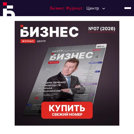
Бизнес Журнал:
Центр
Главная
Франчайзинг
Номера журнала
Контакты
Категории:
Новости
Регулирование
Премия "Тульский Бизнес"
История тульского предпринимательства
Альтернатива