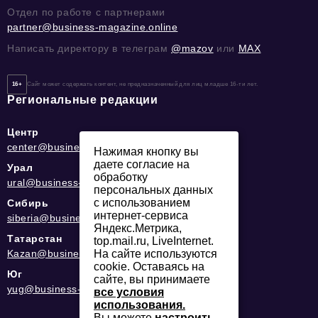
Отдел по работе с партнерами
partner@business-magazine.online
Написать директору в телеграм
@mazov
или
MAX
16+
Сайт может содержать контент, не предназначенный для лиц младше 16-ти лет.
Региональные редакции
Центр
center@business-magazine.online
Нажимая кнопку вы
даете согласие на
Урал
обработку
ural@business-magazine.online
персональных данных
с использованием
Сибирь
интернет-сервиса
siberia@business-magazine.online
Яндекс.Метрика,
Татарстан
top.mail.ru, LiveInternet.
Kazan@business-magazine.online
На сайте используются
cookie. Оставаясь на
Юг
сайте, вы принимаете
yug@business-magazine.online
все условия
использования.
Вы можете
настроить