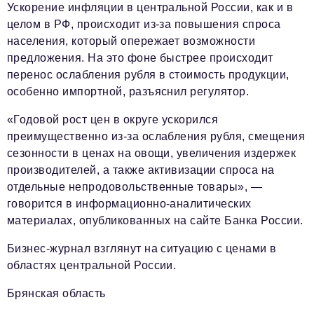
Телефон редакции:
+7 495 727-01-67
Ускорение инфляции в центральной России, как и в
целом в РФ, происходит из-за повышения спроса
Электронные почты редакции:
населения, который опережает возможности
Информационный отдел
предложения. На это фоне быстрее происходит
info@business-magazine.online
перенос ослабления рубля в стоимость продукции,
Отдел рекламы
особенно импортной, разъяснил регулятор.
reklama@business-magazine.online
«Годовой рост цен в округе ускорился
Отдел распространения/редакционная подписка
podpiska@business-magazine.online
преимущественно из-за ослабления рубля, смещения
сезонности в ценах на овощи, увеличения издержек
Отдел по работе с партнерами
производителей, а также активизации спроса на
partner@business-magazine.online
отдельные непродовольственные товары», —
говорится в информационно-аналитических
материалах, опубликованных на сайте Банка России.
Бизнес-журнал взглянут на ситуацию с ценами в
областях центральной России.
Брянская область