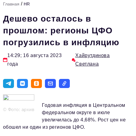
/
Главная
HR
Стиль жизни
Дешево осталось в
Тема номера
прошлом: регионы ЦФО
HR
погрузились в инфляцию
Персона номера
Инфраструктура развития
14:29; 16 августа 2023
Хайрутдинова
года
Светлана
Технологии и тренды
Туризм
Импортозамещение
Мероприятия
Годовая инфляция в Центральном
© Фото: архив
Авторские материалы
федеральном округе в июле
увеличилась до 4,68%. Рост цен не
Видео
обошел ни один из регионов ЦФО.