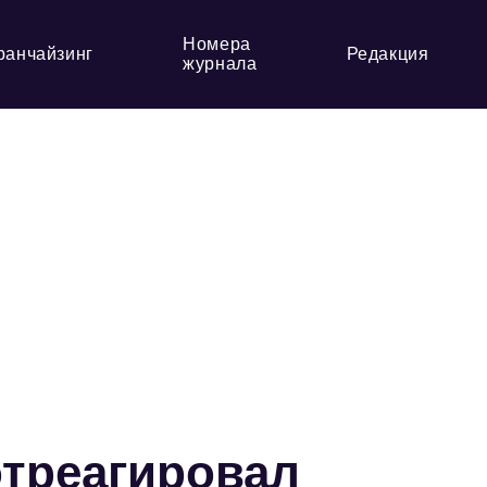
Номера
ранчайзинг
Редакция
журнала
треагировал