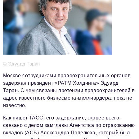
Телефон редакции:
+7 495 727-01-67
Электронные почты редакции:
Информационный отдел
info@business-magazine.online
Отдел рекламы
reklama@business-magazine.online
Отдел распространения/редакционная подписка
podpiska@business-magazine.online
© Эдуард Таран
Отдел по работе с партнерами
partner@business-magazine.online
Москве сотрудниками правоохранительных органов
задержан президент «РАТМ Холдинга» Эдуард
Таран. С чем связаны претензии правоохранителей в
адрес известного бизнесмена-миллиардера, пока не
известно.
Как пишет ТАСС, его задержание, скорее всего,
связано с делом замглавы Агентства по страхованию
вкладов (АСВ) Александра Попелюха, который был