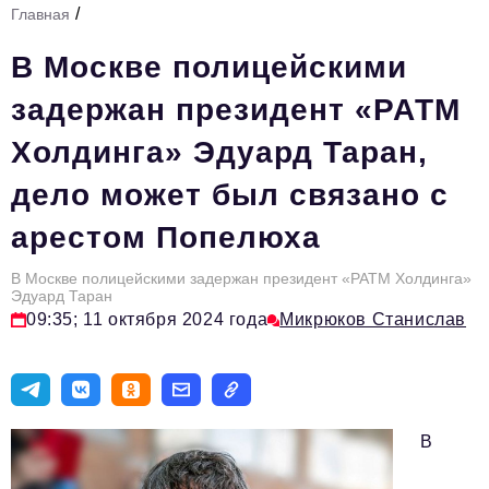
/
Главная
Стиль жизни
В Москве полицейскими
Тема номера
задержан президент «РАТМ
HR
Холдинга» Эдуард Таран,
Персона номера
дело может был связано с
Инфраструктура развития
арестом Попелюха
Технологии и тренды
Туризм
В Москве полицейскими задержан президент «РАТМ Холдинга»
Эдуард Таран
Импортозамещение
09:35; 11 октября 2024 года
Микрюков Станислав
Мероприятия
Авторские материалы
В
Видео