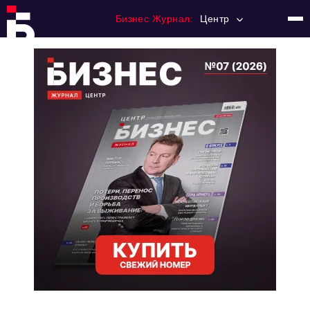
Бизнес Журнал:
Центр
Главная
Франчайзинг
Номера журнала
Контакты
Категории:
Новости
Регулирование
Премия "Тульский Бизнес"
История тульского предпринимательства
Альтернатива