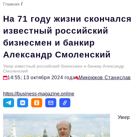
/
Главная
Стиль жизни
На 71 году жизни скончался
Тема номера
известный российский
HR
бизнесмен и банкир
Персона номера
Александр Смоленский
Инфраструктура развития
Технологии и тренды
Умер известный российский бизнесмен и банкир Александр
Смоленский
14:55; 13 октября 2024 года
Микрюков Станислав
Туризм
Импортозамещение
https://business-magazine.online
Мероприятия
Авторские материалы
Умер
Видео