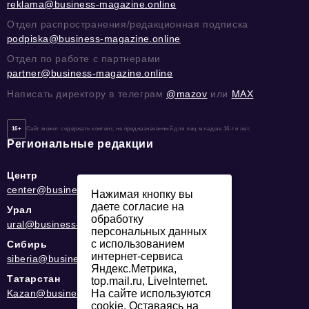
reklama@business-magazine.online
Отдел распространения/редакционная подписка
podpiska@business-magazine.online
Отдел по работе с партнерами
partner@business-magazine.online
Написать директору в телеграм
@mazov
или
MAX
16+
Сайт может содержать контент, не предназначенный для лиц младше 16-ти лет.
Региональные редакции
Центр
center@business-magazine.online
Нажимая кнопку вы
даете согласие на
Урал
обработку
ural@business-magazine.online
персональных данных
с использованием
Сибирь
интернет-сервиса
siberia@business-magazine.online
Яндекс.Метрика,
Татарстан
top.mail.ru, LiveInternet.
Kazan@business-magazine.online
На сайте используются
cookie. Оставаясь на