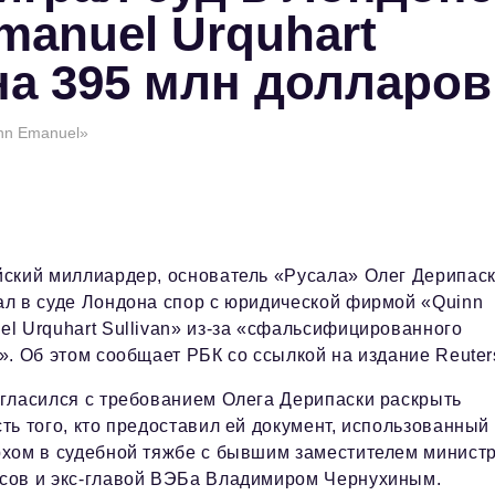
manuel Urquhart
 на 395 млн долларов
nn Emanuel»
йский миллиардер, основатель «Русала» Олег Дерипас
ал в суде Лондона спор с юридической фирмой «Quinn
l Urquhart Sullivan» из-за «сфальсифицированного
». Об этом сообщает РБК со ссылкой на издание Reuter
огласился с требованием Олега Дерипаски раскрыть
ть того, кто предоставил ей документ, использованный
рхом в судебной тяжбе с бывшим заместителем минист
сов и экс-главой ВЭБа Владимиром Чернухиным.