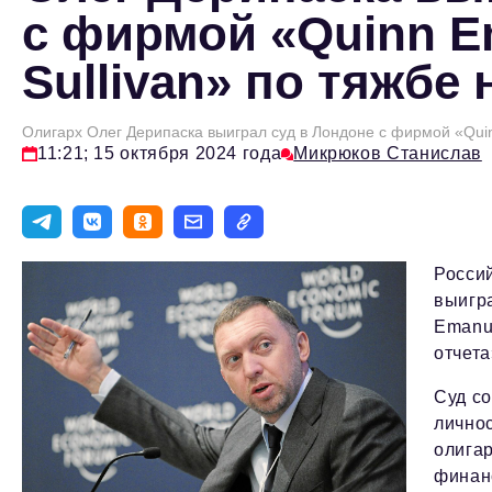
с фирмой «Quinn E
Sullivan» по тяжбе
Олигарх Олег Дерипаска выиграл суд в Лондоне с фирмой «Qui
11:21; 15 октября 2024 года
Микрюков Станислав
Росси
выигр
Emanue
отчета
Суд с
личнос
олига
финан