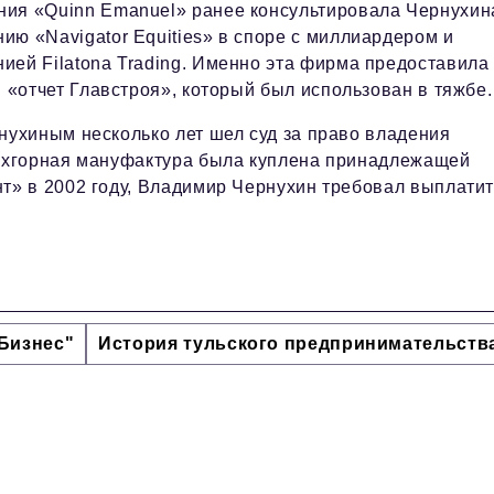
ния «Quinn Emanuel» ранее консультировала Чернухин
ию «Navigator Equities» в споре с миллиардером и
ией Filatona Trading. Именно эта фирма предоставила
н. «отчет Главстроя», который был использован в тяжбе.
ухиным несколько лет шел суд за право владения
ехгорная мануфактура была куплена принадлежащей
» в 2002 году, Владимир Чернухин требовал выплатит
Бизнес"
История тульского предпринимательств