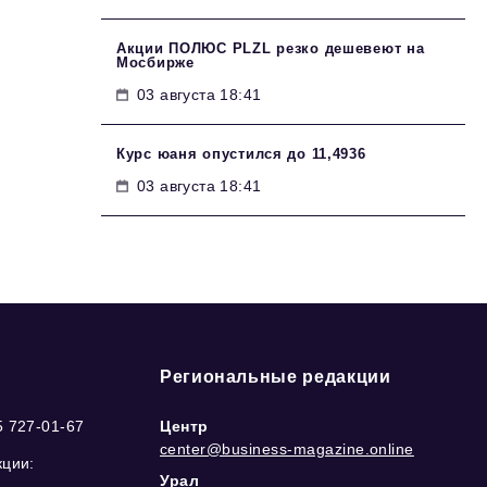
Акции ПОЛЮС PLZL резко дешевеют на
Мосбирже
03 августа 18:41
Курс юаня опустился до 11,4936
03 августа 18:41
Региональные редакции
5 727-01-67
Центр
center@business-magazine.online
кции:
Урал