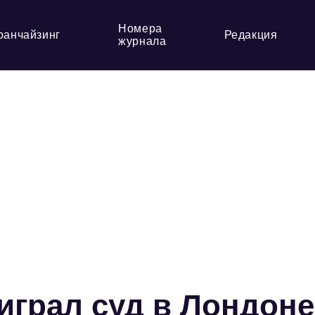
Номера
ранчайзинг
Редакция
журнала
играл суд в Лондоне