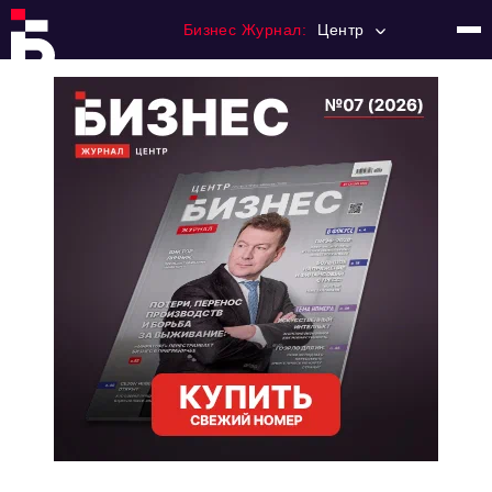
Бизнес Журнал:
Центр
Главная
Франчайзинг
Номера журнала
Контакты
Категории:
Новости
Регулирование
Премия "Тульский Бизнес"
История тульского предпринимательства
Альтернатива