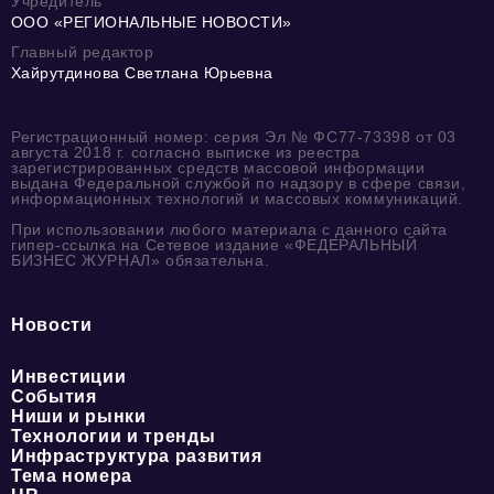
Учредитель
ООО «РЕГИОНАЛЬНЫЕ НОВОСТИ»
Главный редактор
Хайрутдинова Светлана Юрьевна
Регистрационный номер: серия Эл № ФС77-73398 от 03
августа 2018 г. согласно выписке из реестра
зарегистрированных средств массовой информации
выдана Федеральной службой по надзору в сфере связи,
информационных технологий и массовых коммуникаций.
При использовании любого материала с данного сайта
гипер-ссылка на Сетевое издание «ФЕДЕРАЛЬНЫЙ
БИЗНЕС ЖУРНАЛ» обязательна.
Новости
Инвестиции
События
Ниши и рынки
Технологии и тренды
Инфраструктура развития
Тема номера