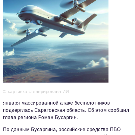
Телефон редакции:
+7 495 727-01-67
Электронные почты редакции:
Информационный отдел
info@business-magazine.online
Отдел рекламы
reklama@business-magazine.online
Отдел распространения/редакционная подписка
podpiska@business-magazine.online
Отдел по работе с партнерами
partner@business-magazine.online
© картинка сгенерирована ИИ
января массированной атаке беспилотников
подверглась Саратовская область. Об этом сообщил
глава региона Роман Бусаргин.
По данным Бусаргина, российские средства ПВО