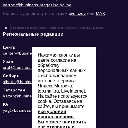
partner@business-magazine.online
Написать директору в телеграм
@mazov
или
MAX
16+
Сайт может содержать контент, не предназначенный для лиц младше 16-ти лет.
Региональные редакции
Центр
center@business-magazine.online
Нажимая кнопку вы
даете согласие на
Урал
обработку
ural@business-magazine.online
персональных данных
с использованием
Сибирь
интернет-сервиса
siberia@business-magazine.online
Яндекс.Метрика,
Татарстан
top.mail.ru, LiveInternet.
Kazan@business-magazine.online
На сайте используются
cookie. Оставаясь на
Юг
сайте, вы принимаете
yug@business-magazine.online
все условия
использования.
Вы можете
настроить
или
отклонить и