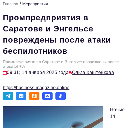
/
Главная
Мероприятия
Стиль жизни
Промпредприятия в
Тема номера
Саратове и Энгельсе
HR
повреждены после атаки
Персона номера
беспилотников
Инфраструктура развития
Технологии и тренды
Промпредприятия в Саратове и Энгельсе повреждены после
атаки БПЛА
09:31; 14 января 2025 года
Ольга Каштенкова
Туризм
Импортозамещение
https://business-magazine.online
Мероприятия
Авторские материалы
Ночью
Видео
14