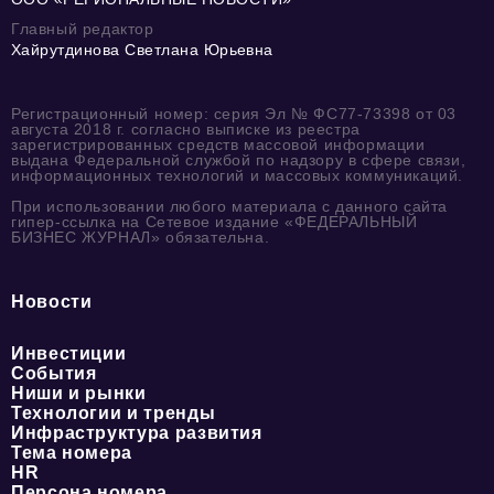
Главный редактор
Хайрутдинова Светлана Юрьевна
Регистрационный номер: серия Эл № ФС77-73398 от 03
августа 2018 г. согласно выписке из реестра
зарегистрированных средств массовой информации
выдана Федеральной службой по надзору в сфере связи,
информационных технологий и массовых коммуникаций.
При использовании любого материала с данного сайта
гипер-ссылка на Сетевое издание «ФЕДЕРАЛЬНЫЙ
БИЗНЕС ЖУРНАЛ» обязательна.
Новости
Инвестиции
События
Ниши и рынки
Технологии и тренды
Инфраструктура развития
Тема номера
HR
Персона номера