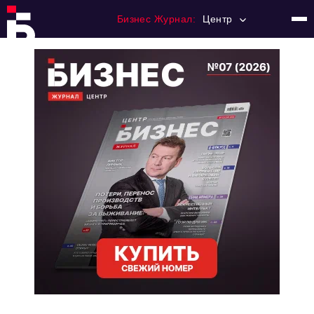
Бизнес Журнал:
Центр
Главная
Франчайзинг
Номера журнала
Контакты
Категории:
Новости
Регулирование
Премия "Тульский Бизнес"
История тульского предпринимательства
Альтернатива