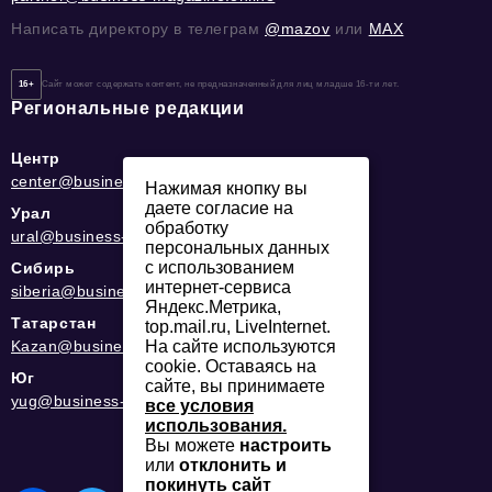
Написать директору в телеграм
@mazov
или
MAX
16+
Сайт может содержать контент, не предназначенный для лиц младше 16-ти лет.
Региональные редакции
Центр
center@business-magazine.online
Нажимая кнопку вы
даете согласие на
Урал
обработку
ural@business-magazine.online
персональных данных
с использованием
Сибирь
интернет-сервиса
siberia@business-magazine.online
Яндекс.Метрика,
Татарстан
top.mail.ru, LiveInternet.
На сайте используются
Kazan@business-magazine.online
cookie. Оставаясь на
Юг
сайте, вы принимаете
yug@business-magazine.online
все условия
использования.
Вы можете
настроить
или
отклонить и
покинуть сайт