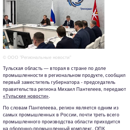
Телефон редакции:
+7 495 727-01-67
Электронные почты редакции:
Информационный отдел
info@business-magazine.online
Отдел рекламы
reklama@business-magazine.online
Отдел распространения/редакционная подписка
podpiska@business-magazine.online
© ООО "Региональные новости"
Отдел по работе с партнерами
Тульская область — вторая в стране по доле
partner@business-magazine.online
промышленности в региональном продукте, сообщил
первый заместитель губернатора - председатель
правительства региона Михаил Пантелеев, передают
«Тульские новости»
.
По словам Пантелеева, регион является одним из
самых промышленных в России, почти треть всего
промышленного производства области приходится
на оборонно-промышленный комплекс. ОПК