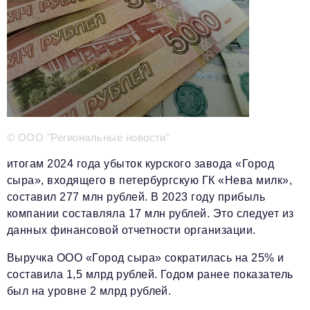
Телефон редакции:
+7 495 727-01-67
Электронные почты редакции:
Информационный отдел
info@business-magazine.online
Отдел рекламы
reklama@business-magazine.online
Отдел распространения/редакционная подписка
podpiska@business-magazine.online
© ООО "Региональные новости"
Отдел по работе с партнерами
итогам 2024 года убыток курского завода «Город
partner@business-magazine.online
сыра», входящего в петербургскую ГК «Нева милк»,
составил 277 млн рублей. В 2023 году прибыль
компании составляла 17 млн рублей. Это следует из
данных финансовой отчетности организации.
Выручка ООО «Город сыра» сократилась на 25% и
составила 1,5 млрд рублей. Годом ранее показатель
был на уровне 2 млрд рублей.