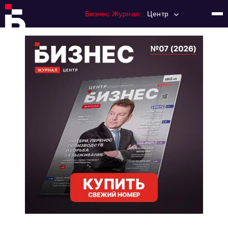
Бизнес Журнал:
Центр
Главная
Франчайзинг
Номера журнала
Контакты
Категории:
Новости
Регулирование
Премия "Тульский Бизнес"
История тульского предпринимательства
Альтернатива