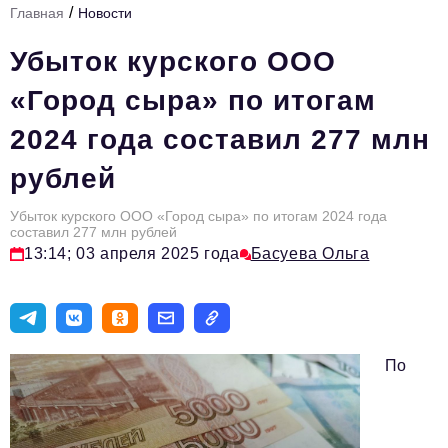
/
Главная
Новости
Стиль жизни
Убыток курского ООО
Тема номера
«Город сыра» по итогам
HR
2024 года составил 277 млн
Персона номера
рублей
Инфраструктура развития
Технологии и тренды
Убыток курского ООО «Город сыра» по итогам 2024 года
составил 277 млн рублей
13:14; 03 апреля 2025 года
Басуева Ольга
Туризм
Импортозамещение
Мероприятия
По
Авторские материалы
Видео