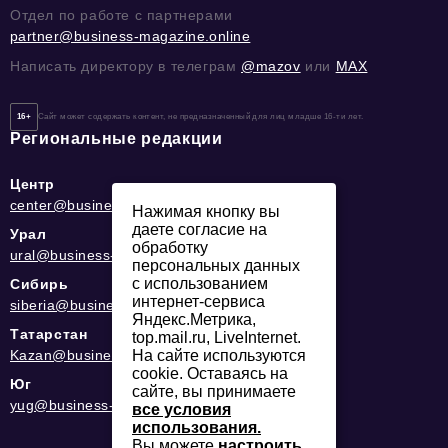
Отдел по работе с партнерами
partner@business-magazine.online
Написать директору в телеграм
@mazov
или
MAX
16+
Сайт может содержать контент, не предназначенный для лиц младше 16-ти лет.
Региональные редакции
Центр
center@business-magazine.online
Нажимая кнопку вы
даете согласие на
Урал
обработку
ural@business-magazine.online
персональных данных
с использованием
Сибирь
интернет-сервиса
siberia@business-magazine.online
Яндекс.Метрика,
Татарстан
top.mail.ru, LiveInternet.
На сайте используются
Kazan@business-magazine.online
cookie. Оставаясь на
Юг
сайте, вы принимаете
yug@business-magazine.online
все условия
использования.
Вы можете
настроить