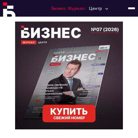
Бизнес Журнал:
Центр
Главная
Франчайзинг
Номера журнала
Контакты
Категории:
Новости
Регулирование
Премия "Тульский Бизнес"
История тульского предпринимательства
Альтернатива