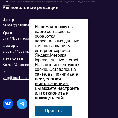
16+
Сайт может содержать контент, не предназначенный для лиц младше 16-ти лет.
Региональные редакции
Центр
center@business-magazine.online
Нажимая кнопку вы
даете согласие на
Урал
обработку
ural@business-magazine.online
персональных данных
с использованием
Сибирь
интернет-сервиса
siberia@business-magazine.online
Яндекс.Метрика,
Татарстан
top.mail.ru, LiveInternet.
На сайте используются
Kazan@business-magazine.online
cookie. Оставаясь на
Юг
сайте, вы принимаете
yug@business-magazine.online
все условия
использования.
Вы можете
настроить
или
отклонить и
покинуть сайт
Принять