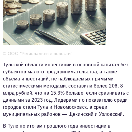
Телефон редакции:
+7 495 727-01-67
Электронные почты редакции:
Информационный отдел
info@business-magazine.online
Отдел рекламы
reklama@business-magazine.online
Отдел распространения/редакционная подписка
© ООО "Региональные новости"
podpiska@business-magazine.online
Тульской области инвестиции в основной капитал без
Отдел по работе с партнерами
субъектов малого предпринимательства, а также
partner@business-magazine.online
объема инвестиций, не наблюдаемых прямыми
статистическими методами, составили более 206, 8
млрд рублей, что на 15,3% больше, если сравнивать с
данными за 2023 год. Лидерами по показателю среди
городов стали Тула и Новомосковск, а среди
муниципальных районов — Щекинский и Узловский.
В Туле по итогам прошлого года инвестиции в