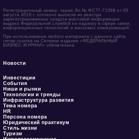
Регистрационный номер: серия Эл № ФС77-73398 от 03
августа 2018 г. согласно выписке из реестра
зарегистрированных средств массовой информации
выдана Федеральной службой по надзору в сфере связи,
информационных технологий и массовых коммуникаций.
При использовании любого материала с данного сайта
гипер-ссылка на Сетевое издание «ФЕДЕРАЛЬНЫЙ
БИЗНЕС ЖУРНАЛ» обязательна.
Новости
Инвестиции
События
Ниши и рынки
Технологии и тренды
Инфраструктура развития
Тема номера
HR
Персона номера
Юридический практикум
Стиль жизни
Туризм