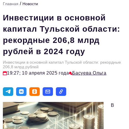
/
Главная
Новости
Стиль жизни
Инвестиции в основной
Тема номера
капитал Тульской области:
HR
рекордные 206,8 млрд
Персона номера
рублей в 2024 году
Инфраструктура развития
Технологии и тренды
Инвестиции в основной капитал Тульской области: рекордные
206,8 млрд рублей
19:27; 10 апреля 2025 года
Басуева Ольга
Туризм
Импортозамещение
Мероприятия
В
Авторские материалы
Видео