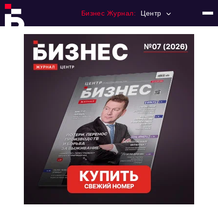
Бизнес Журнал:
Центр
Главная
Франчайзинг
Номера журнала
Контакты
Категории:
Новости
Регулирование
Премия "Тульский Бизнес"
История тульского предпринимательства
Альтернатива