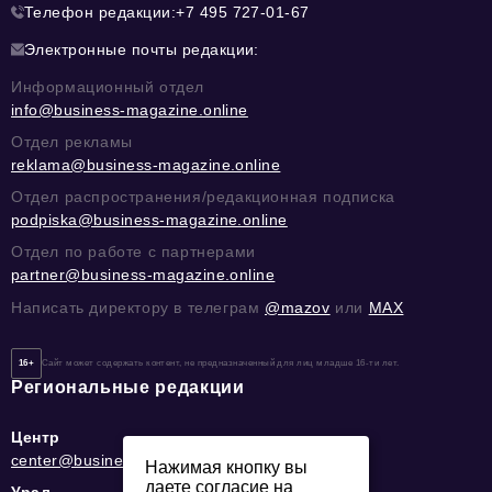
Телефон редакции:
+7 495 727-01-67
Электронные почты редакции:
Информационный отдел
info@business-magazine.online
Отдел рекламы
reklama@business-magazine.online
Отдел распространения/редакционная подписка
podpiska@business-magazine.online
Отдел по работе с партнерами
partner@business-magazine.online
Написать директору в телеграм
@mazov
или
MAX
16+
Сайт может содержать контент, не предназначенный для лиц младше 16-ти лет.
Региональные редакции
Центр
center@business-magazine.online
Нажимая кнопку вы
даете согласие на
Урал