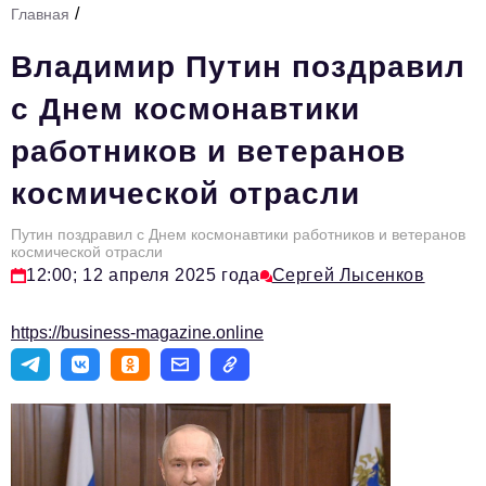
/
Главная
Стиль жизни
Владимир Путин поздравил
Тема номера
с Днем космонавтики
HR
работников и ветеранов
Персона номера
космической отрасли
Инфраструктура развития
Технологии и тренды
Путин поздравил с Днем космонавтики работников и ветеранов
космической отрасли
12:00; 12 апреля 2025 года
Сергей Лысенков
Туризм
Импортозамещение
https://business-magazine.online
Мероприятия
Авторские материалы
Видео