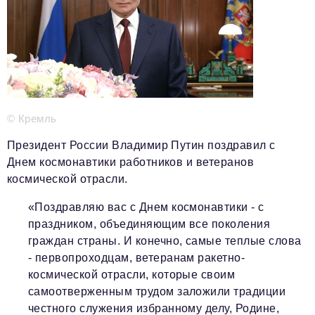
Телефон редакции:
+7 495 727-01-67
Электронные почты редакции:
Информационный отдел
info@business-magazine.online
Отдел рекламы
reklama@business-magazine.online
© Кремль
Отдел распространения/редакционная подписка
podpiska@business-magazine.online
Президент России Владимир Путин поздравил с
Отдел по работе с партнерами
Днем космонавтики работников и ветеранов
partner@business-magazine.online
космической отрасли.
«Поздравляю вас с Днем космонавтики - с
праздником, объединяющим все поколения
граждан страны. И конечно, самые теплые слова
- первопроходцам, ветеранам ракетно-
космической отрасли, которые своим
самоотверженным трудом заложили традиции
честного служения избранному делу, Родине,