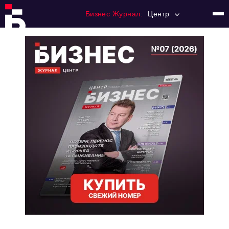
Бизнес Журнал:
Центр
Главная
Франчайзинг
Номера журнала
Контакты
Категории:
Новости
Регулирование
Премия "Тульский Бизнес"
История тульского предпринимательства
Альтернатива