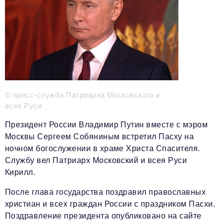
Телефон редакции:
+7 495 727-01-67
Электронные почты редакции:
Информационный отдел
info@business-magazine.online
Отдел рекламы
reklama@business-magazine.online
Отдел распространения/редакционная подписка
© пресс-служба Патриарха Московского и
podpiska@business-magazine.online
всея Руси
Отдел по работе с партнерами
partner@business-magazine.online
Президент России Владимир Путин вместе с мэром
Москвы Сергеем Собяниным встретил Пасху на
ночном богослужении в храме Христа Спасителя.
Службу вел Патриарх Московский и всея Руси
Кирилл.
После глава государства поздравил православных
христиан и всех граждан России с праздником Пасхи.
Поздравление президента опубликовано на сайте