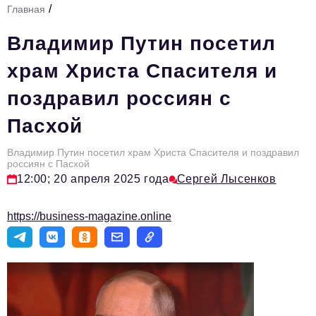
/
Главная
Стиль жизни
Владимир Путин посетил
Тема номера
храм Христа Спасителя и
HR
поздравил россиян с
Персона номера
Пасхой
Инфраструктура развития
Технологии и тренды
Владимир Путин посетил храм Христа Спасителя и поздравил
россиян с Пасхой
12:00; 20 апреля 2025 года
Сергей Лысенков
Туризм
Импортозамещение
https://business-magazine.online
Мероприятия
Авторские материалы
Видео