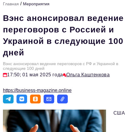
/
Главная
Мероприятия
Стиль жизни
Вэнс анонсировал ведение
Тема номера
переговоров с Россией и
HR
Украиной в следующие 100
Персона номера
дней
Инфраструктура развития
Технологии и тренды
Вэнс анонсировал ведение переговоров с РФ и Украиной в
следующие 100 дней
17:50; 01 мая 2025 года
Ольга Каштенкова
Туризм
Импортозамещение
https://business-magazine.online
Мероприятия
Авторские материалы
США
Видео