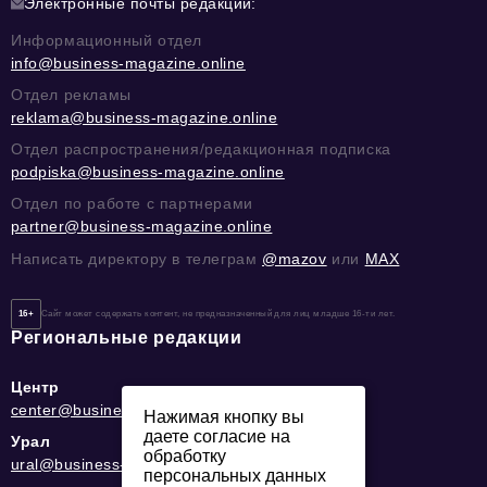
Электронные почты редакции:
Информационный отдел
info@business-magazine.online
Отдел рекламы
reklama@business-magazine.online
Отдел распространения/редакционная подписка
podpiska@business-magazine.online
Отдел по работе с партнерами
partner@business-magazine.online
Написать директору в телеграм
@mazov
или
MAX
16+
Сайт может содержать контент, не предназначенный для лиц младше 16-ти лет.
Региональные редакции
Центр
center@business-magazine.online
Нажимая кнопку вы
даете согласие на
Урал
обработку
ural@business-magazine.online
персональных данных