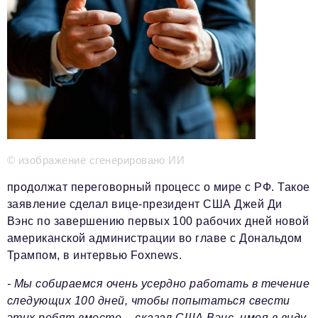
Телефон редакции:
+7 495 727-01-67
Электронные почты редакции:
Информационный отдел
info@business-magazine.online
Отдел рекламы
reklama@business-magazine.online
Отдел распространения/редакционная подписка
podpiska@business-magazine.online
Отдел по работе с партнерами
© изображение сгенерировано ИИ
partner@business-magazine.online
продолжат переговорный процесс о мире с РФ. Такое
заявление сделал вице-президент США Джей Ди
Вэнс по завершению первых 100 рабочих дней новой
американской администрации во главе с Дональдом
Трампом, в интервью Foxnews.
- Мы собираемся очень усердно работать в течение
следующих 100 дней, чтобы попытаться свести
этих ребят вместе, - сказал США Вэнс, имея в виду