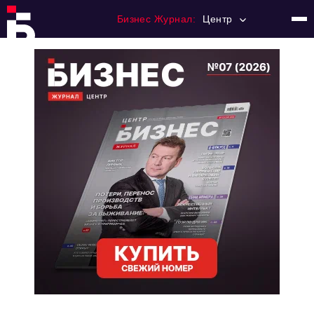
Бизнес Журнал:
Центр
Главная
Франчайзинг
Номера журнала
Контакты
Категории:
Новости
Регулирование
Премия "Тульский Бизнес"
История тульского предпринимательства
Альтернатива