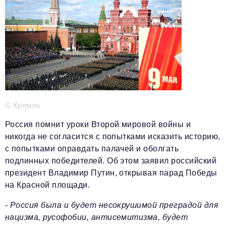
Телефон редакции:
+7 495 727-01-67
Электронные почты редакции:
Информационный отдел
info@business-magazine.online
Отдел рекламы
reklama@business-magazine.online
Отдел распространения/редакционная подписка
podpiska@business-magazine.online
© Кремль
Отдел по работе с партнерами
partner@business-magazine.online
Россия помнит уроки Второй мировой войны и
никогда не согласится с попытками исказить историю,
с попытками оправдать палачей и оболгать
подлинных победителей. Об этом заявил российский
президент Владимир Путин, открывая парад Победы
на Красной площади.
- Россия была и будет несокрушимой преградой для
нацизма, русофобии, антисемитизма, будет