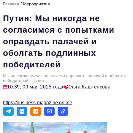
/
Главная
Мероприятия
Стиль жизни
Путин: Мы никогда не
Тема номера
согласимся с попытками
HR
оправдать палачей и
Персона номера
оболгать подлинных
Инфраструктура развития
победителей
Технологии и тренды
Туризм
Мы не согласимся с попытками оправдать палачей и оболгать
победителей - Путин
Импортозамещение
10:39; 09 мая 2025 года
Ольга Каштенкова
Мероприятия
https://business-magazine.online
Авторские материалы
Видео