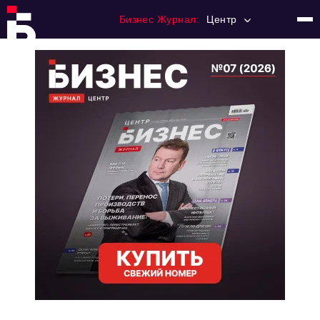
Бизнес Журнал:
Центр
Главная
Франчайзинг
Номера журнала
Контакты
Категории:
Новости
Регулирование
Премия "Тульский Бизнес"
История тульского предпринимательства
Альтернатива