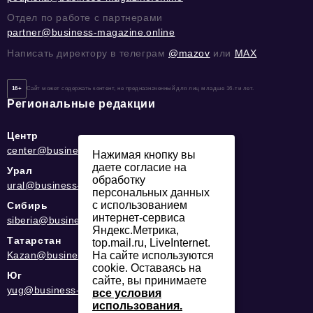
Отдел по работе с партнерами
partner@business-magazine.online
Написать директору в телеграм
@mazov
или
MAX
16+
Сайт может содержать контент, не предназначенный для лиц младше 16-ти лет.
Региональные редакции
Центр
center@business-magazine.online
Нажимая кнопку вы
даете согласие на
Урал
обработку
ural@business-magazine.online
персональных данных
с использованием
Сибирь
интернет-сервиса
siberia@business-magazine.online
Яндекс.Метрика,
Татарстан
top.mail.ru, LiveInternet.
На сайте используются
Kazan@business-magazine.online
cookie. Оставаясь на
Юг
сайте, вы принимаете
yug@business-magazine.online
все условия
использования.