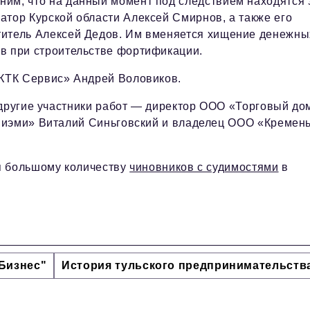
им, что на данный момент под следствием находятся 
атор Курской области Алексей Смирнов, а также его
титель Алексей Дедов. Им вменяется хищение денежны
тв при строительстве фортификации.
ТК Сервис» Андрей Воловиков.
 другие участники работ — директор ООО «Торговый до
Сиэми» Виталий Синьговский и владелец ООО «Кремен
я большому количеству
чиновников с судимостями
в
Бизнес"
История тульского предпринимательств