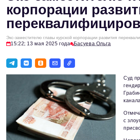
корпорации развит
переквалифициров
Экс-заместителю главы курской корпорации развития переква
15:22; 13 мая 2025 года
Басуева Ольга
Суд п
генди
Грабин
канал
Отмеч
с злоу
присво