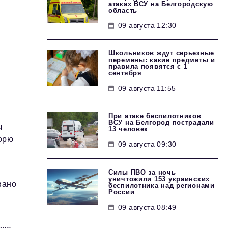
атаках ВСУ на Белгородскую
область
09 августа 12:30
Школьников ждут серьезные
перемены: какие предметы и
правила появятся с 1
сентября
09 августа 11:55
При атаке беспилотников
ВСУ на Белгород пострадали
ы
13 человек
орю
09 августа 09:30
Силы ПВО за ночь
уничтожили 153 украинских
вано
беспилотника над регионами
России
09 августа 08:49