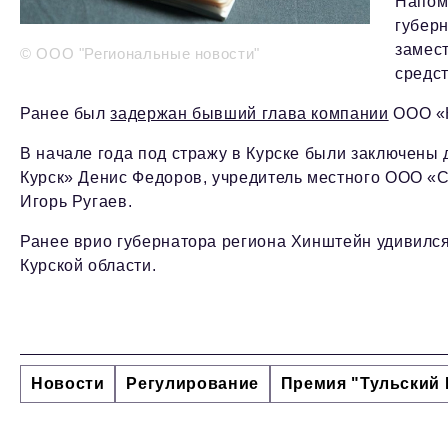
Напомн
губерн
замес
© ООО "Региональные новости"
средс
Ранее был
задержан бывший глава компании
ООО «К
В начале года под стражу в Курске были заключены
Курск» Денис Федоров, учредитель местного ООО «
Игорь Ругаев.
Ранее врио губернатора региона Хинштейн удивилс
Курской области.
Новости
Регулирование
Премия "Тульский 