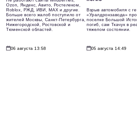
Не работают сайты Wildberries,
Ozon, Яндекс, Авито, Ростелеком,
Roblox, РЖД, ИВИ, MAX и другие.
Взрыв автомобиля с г
Больше всего жалоб поступило от
«Уралдронзавода» про
жителей Москвы, Санкт-Петербурга,
поселке Большой Исто
Нижегородской, Ростовской и
погиб, сам Ткачук в р
Тюменской областей.
тяжелом состоянии.
06 августа 13:58
05 августа 14:49