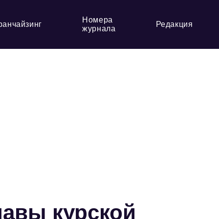
Номера
ранчайзинг
Редакция
журнала
лавы курской