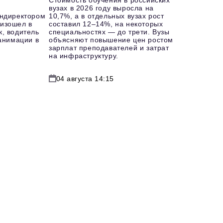
Стоимость обучения в российских
вузах в 2026 году выросла на
ендиректором
10,7%, а в отдельных вузах рост
изошел в
составил 12–14%, на некоторых
к, водитель
специальностях — до трети. Вузы
еанимации в
объясняют повышение цен ростом
зарплат преподавателей и затрат
на инфраструктуру.
04 августа 14:15