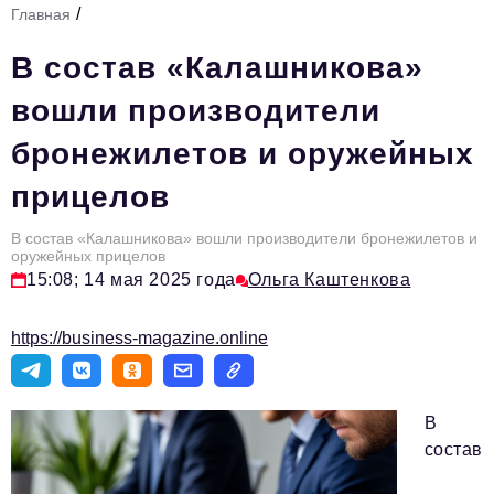
/
Главная
Стиль жизни
В состав «Калашникова»
Тема номера
вошли производители
HR
бронежилетов и оружейных
Персона номера
прицелов
Инфраструктура развития
Технологии и тренды
В состав «Калашникова» вошли производители бронежилетов и
оружейных прицелов
15:08; 14 мая 2025 года
Ольга Каштенкова
Туризм
Импортозамещение
https://business-magazine.online
Мероприятия
Авторские материалы
В
Видео
состав