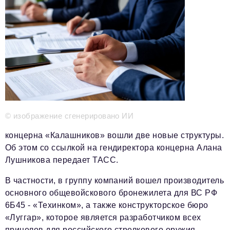
Телефон редакции:
+7 495 727-01-67
Электронные почты редакции:
Информационный отдел
info@business-magazine.online
Отдел рекламы
reklama@business-magazine.online
Отдел распространения/редакционная подписка
podpiska@business-magazine.online
Отдел по работе с партнерами
© изображение сгенерировано ИИ
partner@business-magazine.online
концерна «Калашников» вошли две новые структуры.
Об этом со ссылкой на гендиректора концерна Алана
Лушникова передает ТАСС.
В частности, в группу компаний вошел производитель
основного общевойскового бронежилета для ВС РФ
6Б45 - «Техинком», а также конструкторское бюро
«Луггар», которое является разработчиком всех
прицелов для российского стрелкового оружия.