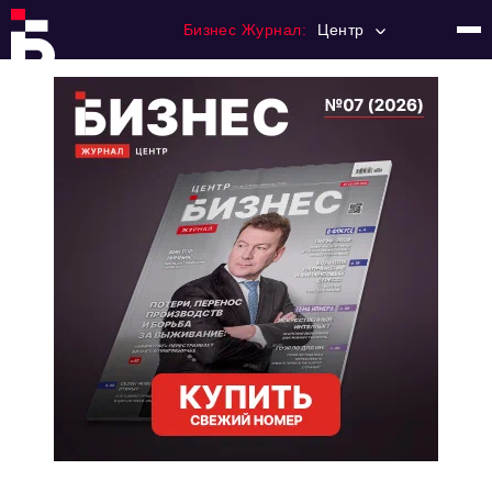
Бизнес Журнал:
Центр
Главная
Франчайзинг
Номера журнала
Контакты
Категории:
Новости
Регулирование
Премия "Тульский Бизнес"
История тульского предпринимательства
Альтернатива