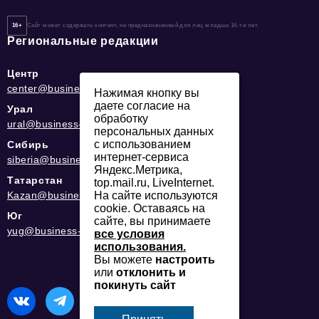
16+
Сайт может содержать контент, не предназначенный для лиц младше 16-ти лет.
Региональные редакции
Центр
center@business-magazine.online
Нажимая кнопку вы
даете согласие на
Урал
обработку
ural@business-magazine.online
персональных данных
с использованием
Сибирь
интернет-сервиса
siberia@business-magazine.online
Яндекс.Метрика,
Татарстан
top.mail.ru, LiveInternet.
Kazan@business-magazine.online
На сайте используются
cookie. Оставаясь на
Юг
сайте, вы принимаете
yug@business-magazine.online
все условия
использования.
Вы можете
настроить
или
отклонить и
покинуть сайт