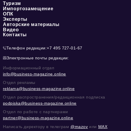
Туризм
Импортозамещение
ОПК
Эксперты
Авторские материалы
Видео
Контакты
Телефон редакции:
+7 495 727-01-67
Электронные почты редакции:
Информационный отдел
info@business-magazine.online
Отдел рекламы
reklama@business-magazine.online
Отдел распространения/редакционная подписка
podpiska@business-magazine.online
Отдел по работе с партнерами
partner@business-magazine.online
Написать директору в телеграм
@mazov
или
MAX