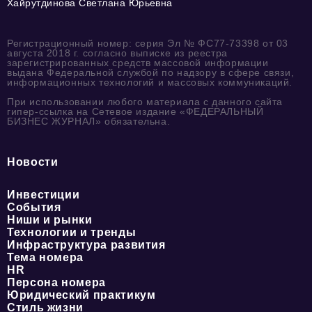
Хайрутдинова Светлана Юрьевна
Регистрационный номер: серия Эл № ФС77-73398 от 03
августа 2018 г. согласно выписке из реестра
зарегистрированных средств массовой информации
выдана Федеральной службой по надзору в сфере связи,
информационных технологий и массовых коммуникаций.
При использовании любого материала с данного сайта
гипер-ссылка на Сетевое издание «ФЕДЕРАЛЬНЫЙ
БИЗНЕС ЖУРНАЛ» обязательна.
Новости
Инвестиции
События
Ниши и рынки
Технологии и тренды
Инфраструктура развития
Тема номера
HR
Персона номера
Юридический практикум
Стиль жизни