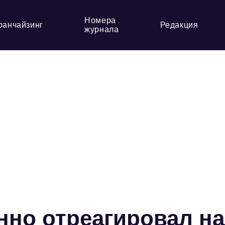
Номера
ранчайзинг
Редакция
журнала
нно отреагировал на