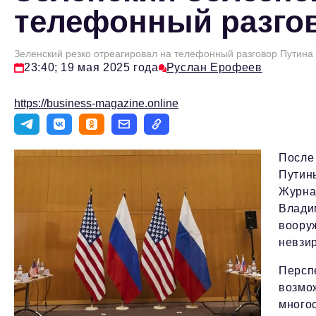
телефонный разгов
Зеленский резко отреагировал на телефонный разговор Путина
23:40; 19 мая 2025 года
Руслан Ерофеев
https://business-magazine.online
Посл
Путин
Журнал
Влади
вооруж
невзир
Персп
возмо
много