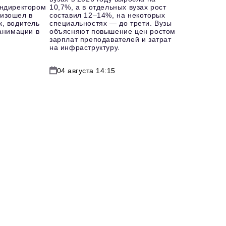
ендиректором
10,7%, а в отдельных вузах рост
изошел в
составил 12–14%, на некоторых
к, водитель
специальностях — до трети. Вузы
еанимации в
объясняют повышение цен ростом
зарплат преподавателей и затрат
на инфраструктуру.
04 августа 14:15