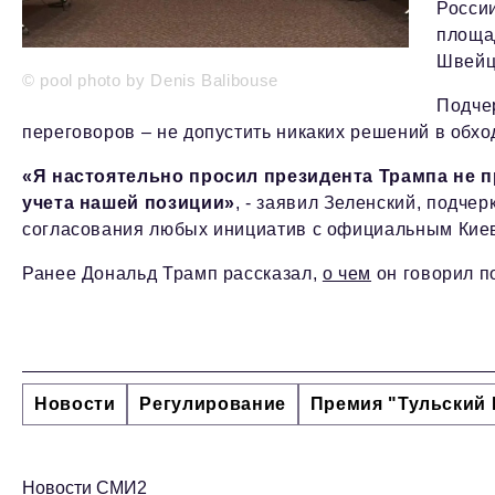
России
площа
Швейц
© pool photo by Denis Balibouse
Подче
переговоров – не допустить никаких решений в обх
«Я настоятельно просил президента Трампа не 
учета нашей позиции»
, - заявил Зеленский, подче
согласования любых инициатив с официальным Кие
Ранее Дональд Трамп рассказал,
о чем
он говорил п
Новости
Регулирование
Премия "Тульский 
Новости СМИ2