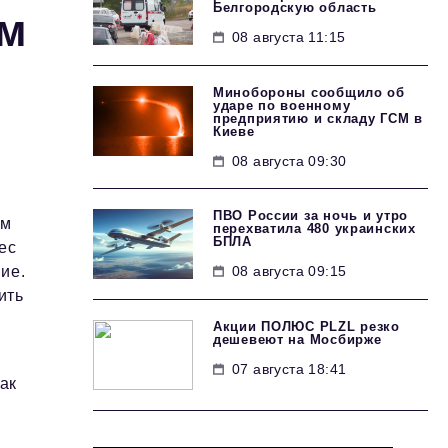
Белгородскую область
ом
08 августа 11:15
Минобороны сообщило об
ударе по военному
предприятию и складу ГСМ в
Киеве
08 августа 09:30
ПВО России за ночь и утро
ом
перехватила 480 украинских
БПЛА
ес
08 августа 09:15
ие.
ить
Акции ПОЛЮС PLZL резко
дешевеют на Мосбирже
07 августа 18:41
ак
й