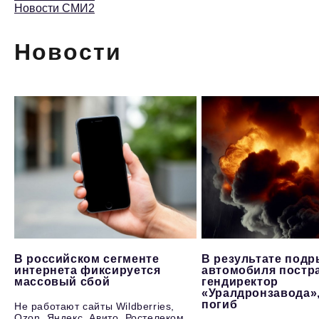
Новости СМИ2
Новости
В российском сегменте
В результате под
интернета фиксируется
автомобиля постр
массовый сбой
гендиректор
«Уралдронзавода»
погиб
Не работают сайты Wildberries,
Ozon, Яндекс, Авито, Ростелеком,