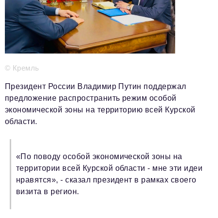
Телефон редакции:
+7 495 727-01-67
Электронные почты редакции:
Информационный отдел
info@business-magazine.online
Отдел рекламы
© Кремль
reklama@business-magazine.online
Отдел распространения/редакционная подписка
Президент России Владимир Путин поддержал
podpiska@business-magazine.online
предложение распространить режим особой
Отдел по работе с партнерами
экономической зоны на территорию всей Курской
partner@business-magazine.online
области.
«По поводу особой экономической зоны на
территории всей Курской области - мне эти идеи
нравятся», - сказал президент в рамках своего
визита в регион.