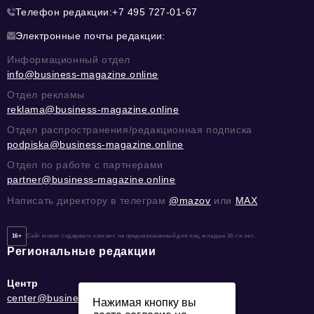
Телефон редакции:
+7 495 727-01-67
Электронные почты редакции:
Информационный отдел
info@business-magazine.online
Отдел рекламы
reklama@business-magazine.online
Отдел распространения/редакционная подписка
podpiska@business-magazine.online
Отдел по работе с партнерами
partner@business-magazine.online
Написать директору в телеграм
@mazov
или
MAX
16+
Сайт может содержать контент, не предназначенный для лиц младше 16-ти лет.
Региональные редакции
Центр
center@business-magazine.online
Нажимая кнопку вы