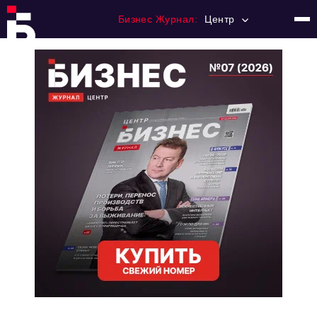
Бизнес Журнал:
Центр
Главная
Франчайзинг
Номера журнала
Контакты
Категории:
Новости
Регулирование
Премия "Тульский Бизнес"
История тульского предпринимательства
Альтернатива