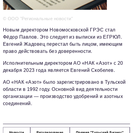
Телефон редакции:
+7 495 727-01-67
Электронные почты редакции:
© ООО "Региональные новости"
Информационный отдел
info@business-magazine.online
Новым директором Новомосковской ГРЭС стал
Отдел рекламы
Фёдор Павлов. Это следует из выписки из ЕГРЮЛ.
reklama@business-magazine.online
Евгений Жадовец перестал быть лицом, имеющим
Отдел распространения/редакционная подписка
право действовать без доверенности.
podpiska@business-magazine.online
Исполнительным директором АО «НАК «Азот» с 20
Отдел по работе с партнерами
декабря 2023 года является Евгений Скобелев.
partner@business-magazine.online
АО «НАК «Азот» было зарегистрировано в Тульской
области в 1992 году. Основной вид деятельности
организации — производство удобрений и азотных
соединений.
Новости
Регулирование
Премия "Тульский Бизнес"