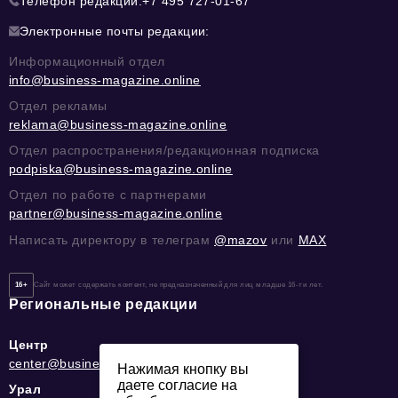
Телефон редакции:
+7 495 727-01-67
Электронные почты редакции:
Информационный отдел
info@business-magazine.online
Отдел рекламы
reklama@business-magazine.online
Отдел распространения/редакционная подписка
podpiska@business-magazine.online
Отдел по работе с партнерами
partner@business-magazine.online
Написать директору в телеграм
@mazov
или
MAX
16+
Сайт может содержать контент, не предназначенный для лиц младше 16-ти лет.
Региональные редакции
Центр
center@business-magazine.online
Нажимая кнопку вы
даете согласие на
Урал