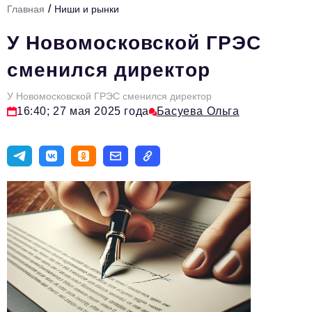
/
Главная
Ниши и рынки
Стиль жизни
У Новомосковской ГРЭС
Тема номера
сменился директор
HR
У Новомосковской ГРЭС сменился директор
Персона номера
16:40; 27 мая 2025 года
Басуева Ольга
Инфраструктура развития
Технологии и тренды
Туризм
Импортозамещение
Мероприятия
Авторские материалы
Видео