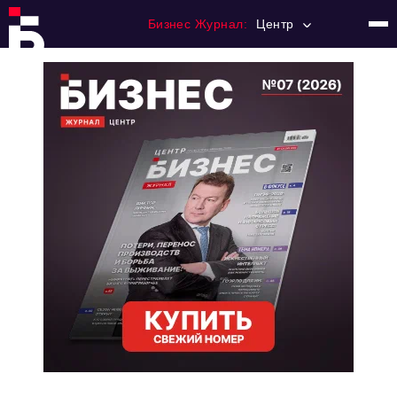
Бизнес Журнал:
Центр
Главная
Франчайзинг
Номера журнала
Контакты
Категории:
Новости
Регулирование
Премия "Тульский Бизнес"
История тульского предпринимательства
Альтернатива