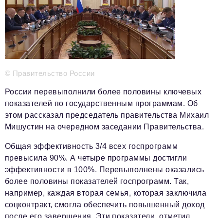
Телефон редакции:
+7 495 727-01-67
Электронные почты редакции:
Информационный отдел
info@business-magazine.online
Отдел рекламы
reklama@business-magazine.online
© Правительство России
Отдел распространения/редакционная подписка
России перевыполнили более половины ключевых
podpiska@business-magazine.online
показателей по государственным программам. Об
Отдел по работе с партнерами
этом рассказал председатель правительства Михаил
partner@business-magazine.online
Мишустин на очередном заседании Правительства.
Общая эффективность 3/4 всех госпрограмм
превысила 90%. А четыре программы достигли
эффективности в 100%. Перевыполнены оказались
более половины показателей госпрограмм. Так,
например, каждая вторая семья, которая заключила
соцконтракт, смогла обеспечить повышенный доход
после его завершения. Эти показатели, отметил