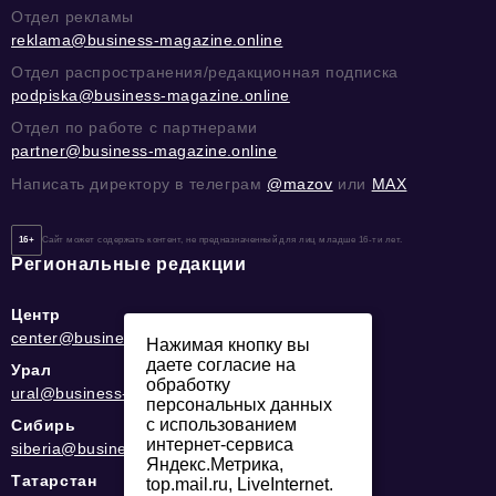
Отдел рекламы
reklama@business-magazine.online
Отдел распространения/редакционная подписка
podpiska@business-magazine.online
Отдел по работе с партнерами
partner@business-magazine.online
Написать директору в телеграм
@mazov
или
MAX
16+
Сайт может содержать контент, не предназначенный для лиц младше 16-ти лет.
Региональные редакции
Центр
center@business-magazine.online
Нажимая кнопку вы
даете согласие на
Урал
обработку
ural@business-magazine.online
персональных данных
с использованием
Сибирь
интернет-сервиса
siberia@business-magazine.online
Яндекс.Метрика,
Татарстан
top.mail.ru, LiveInternet.