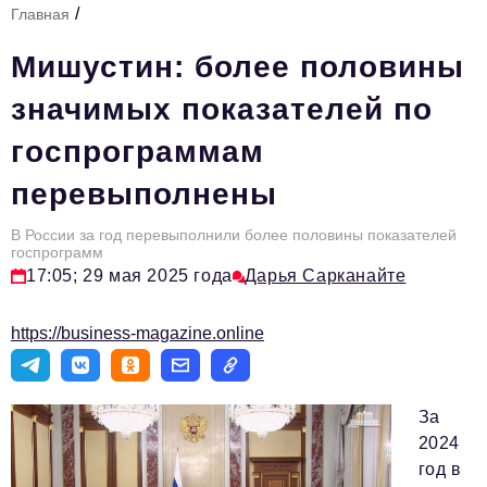
/
Главная
Стиль жизни
Мишустин: более половины
Тема номера
значимых показателей по
HR
госпрограммам
Персона номера
перевыполнены
Инфраструктура развития
Технологии и тренды
В России за год перевыполнили более половины показателей
госпрограмм
17:05; 29 мая 2025 года
Дарья Сарканайте
Туризм
Импортозамещение
https://business-magazine.online
Мероприятия
Авторские материалы
За
Видео
2024
год в