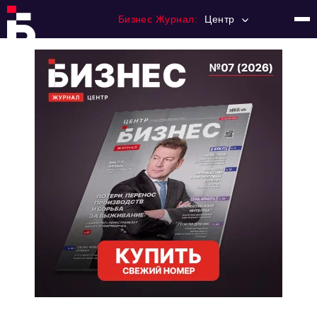
Бизнес Журнал:
Центр
Главная
Франчайзинг
Номера журнала
Контакты
Категории:
Новости
Регулирование
Премия "Тульский Бизнес"
История тульского предпринимательства
Альтернатива