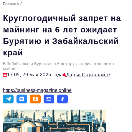
/
Главная
Стиль жизни
Круглогодичный запрет на
Тема номера
майнинг на 6 лет ожидает
HR
Бурятию и Забайкальский
Персона номера
край
Инфраструктура развития
Технологии и тренды
В Забайкалье и Бурятии на 6 лет круглогодично запретят
майнинг
17:05; 29 мая 2025 года
Дарья Сарканайте
Туризм
Импортозамещение
https://business-magazine.online
Мероприятия
Авторские материалы
Видео