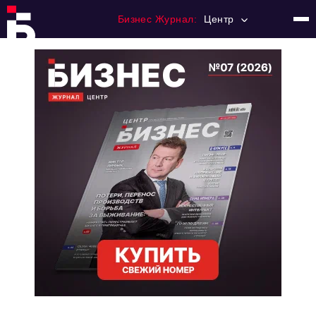
Бизнес Журнал:
Центр
Главная
Франчайзинг
Номера журнала
Контакты
Категории:
Новости
Регулирование
Премия "Тульский Бизнес"
История тульского предпринимательства
Альтернатива