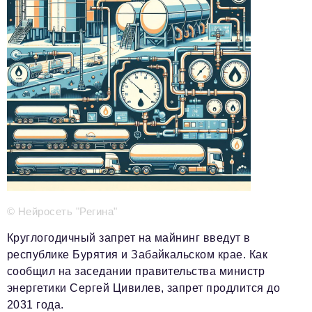
Телефон редакции:
+7 495 727-01-67
Электронные почты редакции:
Информационный отдел
info@business-magazine.online
Отдел рекламы
reklama@business-magazine.online
Отдел распространения/редакционная подписка
podpiska@business-magazine.online
Отдел по работе с партнерами
partner@business-magazine.online
© Нейросеть "Регина"
Круглогодичный запрет на майнинг введут в
республике Бурятия и Забайкальском крае. Как
сообщил на заседании правительства министр
энергетики Сергей Цивилев, запрет продлится до
2031 года.