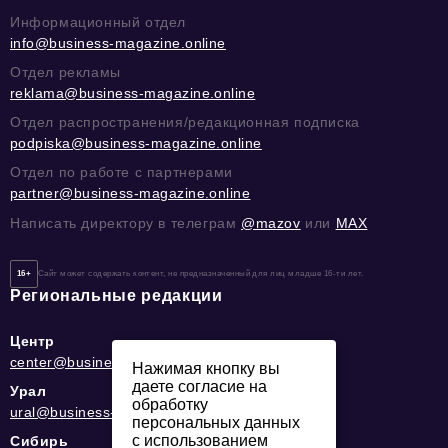
Информационный отдел
info@business-magazine.online
Отдел рекламы
reklama@business-magazine.online
Отдел распространения/редакционная подписка
podpiska@business-magazine.online
Отдел по работе с партнерами
partner@business-magazine.online
Написать директору в телеграм
@mazov
или
MAX
16+
Сайт может содержать контент, не предназначенный для лиц младше 16-ти лет.
Региональные редакции
Центр
center@business-magazine.online
Нажимая кнопку вы
даете согласие на
Урал
обработку
ural@business-magazine.online
персональных данных
с использованием
Сибирь