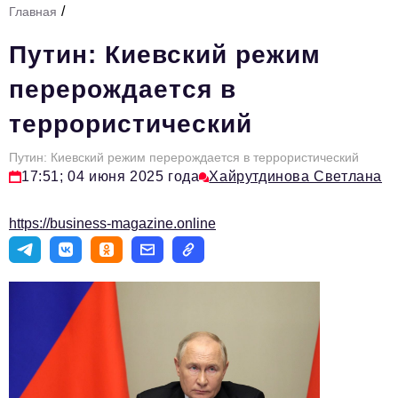
/
Главная
Стиль жизни
Путин: Киевский режим
Тема номера
перерождается в
HR
террористический
Персона номера
Путин: Киевский режим перерождается в террористический
Инфраструктура развития
17:51; 04 июня 2025 года
Хайрутдинова Светлана
Технологии и тренды
https://business-magazine.online
Туризм
Импортозамещение
Мероприятия
Авторские материалы
Видео