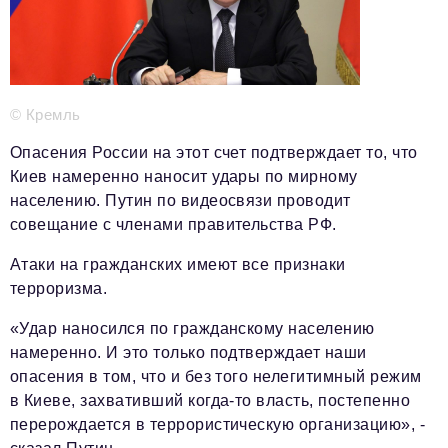
Телефон редакции:
+7 495 727-01-67
Электронные почты редакции:
Информационный отдел
info@business-magazine.online
© Кремль
Отдел рекламы
reklama@business-magazine.online
Опасения России на этот счет подтверждает то, что
Отдел распространения/редакционная подписка
Киев намеренно наносит удары по мирному
podpiska@business-magazine.online
населению. Путин по видеосвязи проводит
Отдел по работе с партнерами
совещание с членами правительства РФ.
partner@business-magazine.online
Атаки на гражданских имеют все признаки
терроризма.
«Удар наносился по гражданскому населению
намеренно. И это только подтверждает наши
опасения в том, что и без того нелегитимный режим
в Киеве, захвативший когда-то власть, постепенно
перерождается в террористическую организацию», -