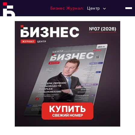
Бизнес Журнал:
Центр
Главная
Франчайзинг
Номера журнала
Контакты
Категории:
Новости
Регулирование
Премия "Тульский Бизнес"
История тульского предпринимательства
Альтернатива