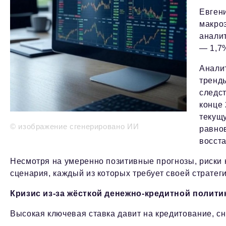
Евгени
макро
аналит
— 1,7%
Анали
тренды
следст
конце 
текущу
© изображение сгенерировано ИИ
равно
восст
Несмотря на умеренно позитивные прогнозы, риски
сценария, каждый из которых требует своей стратег
Кризис из-за жёсткой денежно-кредитной полити
Высокая ключевая ставка давит на кредитование, сн