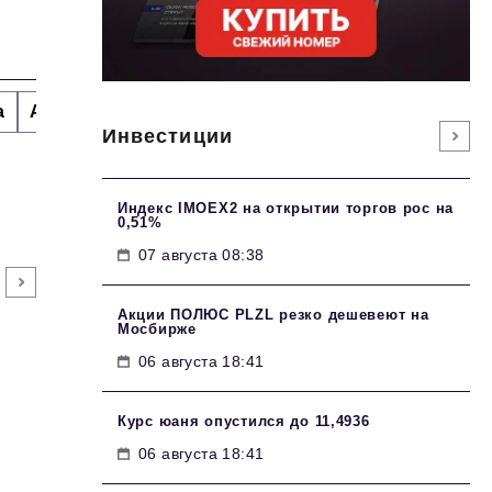
а
Альтернатива
Стиль жизни
Тема номера
H
Инвестиции
Индекс IMOEX2 на открытии торгов рос на
0,51%
07 августа 08:38
Акции ПОЛЮС PLZL резко дешевеют на
Мосбирже
06 августа 18:41
Курс юаня опустился до 11,4936
06 августа 18:41