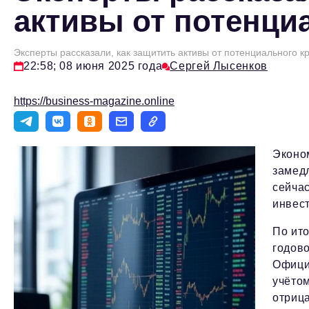
активы от потенци
Эксперты рассказали, как защитить активы от потенциального к
22:58; 08 июня 2025 года
Сергей Лысенков
https://business-magazine.online
Эконо
замедл
сейча
инвест
По ито
годово
Официа
учётом
отриц