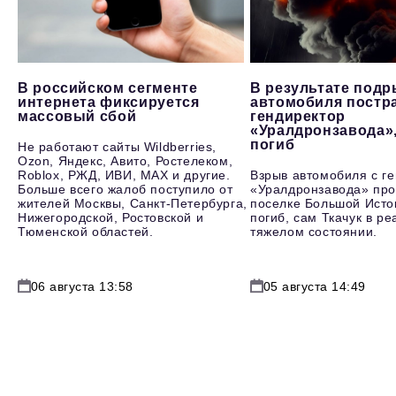
В российском сегменте
В результате под
интернета фиксируется
автомобиля постр
массовый сбой
гендиректор
«Уралдронзавода»
погиб
Не работают сайты Wildberries,
Ozon, Яндекс, Авито, Ростелеком,
Roblox, РЖД, ИВИ, MAX и другие.
Взрыв автомобиля с г
Больше всего жалоб поступило от
«Уралдронзавода» про
жителей Москвы, Санкт-Петербурга,
поселке Большой Исто
Нижегородской, Ростовской и
погиб, сам Ткачук в р
Тюменской областей.
тяжелом состоянии.
06 августа 13:58
05 августа 14:49