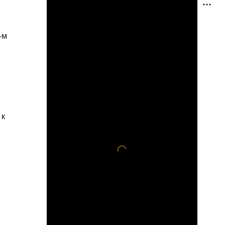
-м
 к