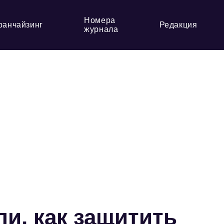
Номера
ранчайзинг
Редакция
журнала
и, как защитить