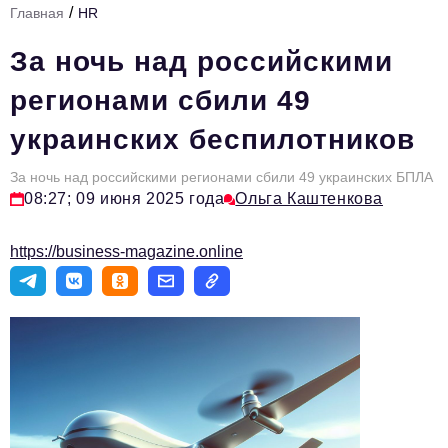
/
Главная
HR
Стиль жизни
За ночь над российскими
Тема номера
регионами сбили 49
HR
украинских беспилотников
Персона номера
За ночь над российскими регионами сбили 49 украинских БПЛА
Инфраструктура развития
08:27; 09 июня 2025 года
Ольга Каштенкова
Технологии и тренды
https://business-magazine.online
Туризм
Импортозамещение
Мероприятия
Авторские материалы
Видео