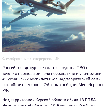
Телефон редакции:
+7 495 727-01-67
Электронные почты редакции:
Информационный отдел
info@business-magazine.online
Отдел рекламы
reklama@business-magazine.online
Отдел распространения/редакционная подписка
podpiska@business-magazine.online
Отдел по работе с партнерами
partner@business-magazine.online
© изображение сгенерировал ИИ
Российские дежурные силы и средства ПВО в
течение прошедшей ночи перехватили и уничтожили
49 украинских беспилотников над территорией семи
российских регионов. Об этом сообщает Минобороны
РФ.
Над территорией Курской области сбили 13 БПЛА,
Нижегородской области - 13, Воронежской области -