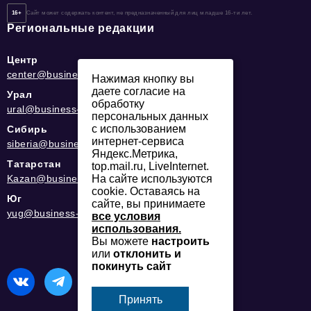
16+
Сайт может содержать контент, не предназначенный для лиц младше 16-ти лет.
Региональные редакции
Центр
center@business-magazine.online
Нажимая кнопку вы
даете согласие на
Урал
обработку
ural@business-magazine.online
персональных данных
с использованием
Сибирь
интернет-сервиса
siberia@business-magazine.online
Яндекс.Метрика,
Татарстан
top.mail.ru, LiveInternet.
Kazan@business-magazine.online
На сайте используются
cookie. Оставаясь на
Юг
сайте, вы принимаете
yug@business-magazine.online
все условия
использования.
Вы можете
настроить
или
отклонить и
покинуть сайт
Принять