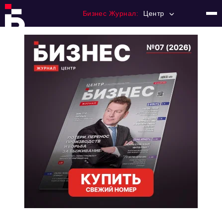
Бизнес Журнал:
Центр
Главная
Франчайзинг
Номера журнала
Контакты
Категории:
Новости
Регулирование
Премия "Тульский Бизнес"
История тульского предпринимательства
Альтернатива