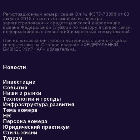
Регистрационный номер: серия Эл № ФС77-73398 от 03
августа 2018 г. согласно выписке из реестра
зарегистрированных средств массовой информации
выдана Федеральной службой по надзору в сфере связи,
информационных технологий и массовых коммуникаций.
При использовании любого материала с данного сайта
гипер-ссылка на Сетевое издание «ФЕДЕРАЛЬНЫЙ
БИЗНЕС ЖУРНАЛ» обязательна.
Новости
Инвестиции
События
Ниши и рынки
Технологии и тренды
Инфраструктура развития
Тема номера
HR
Персона номера
Юридический практикум
Стиль жизни
Туризм