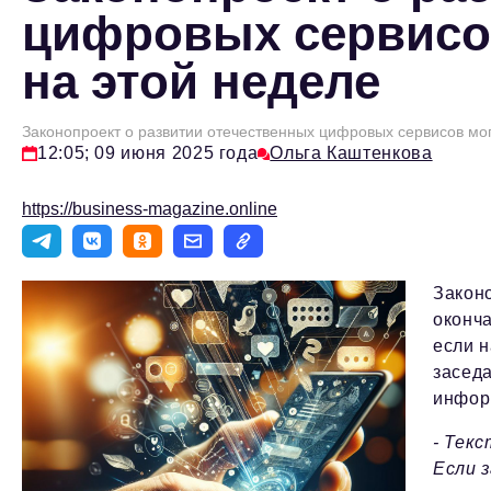
цифровых сервисо
на этой неделе
Законопроект о развитии отечественных цифровых сервисов мог
12:05; 09 июня 2025 года
Ольга Каштенкова
https://business-magazine.online
Закон
оконча
если 
заседа
инфор
- Тек
Если 