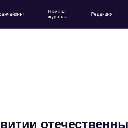
Номера
ранчайзинг
Редакция
журнала
звитии отечественн