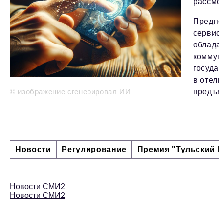
рассмо
Предп
серви
облад
комму
госуда
в отел
© изображение сгенерировал ИИ
предъ
Новости
Регулирование
Премия "Тульский 
Новости СМИ2
Новости СМИ2