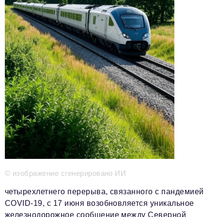
Телефон редакции:
+7 495 727-01-67
Электронные почты редакции:
Информационный отдел
info@business-magazine.online
Отдел рекламы
reklama@business-magazine.online
Отдел распространения/редакционная подписка
podpiska@business-magazine.online
Отдел по работе с партнерами
partner@business-magazine.online
© изображение сгенерировано ИИ
четырехлетнего перерыва, связанного с пандемией
COVID-19, с 17 июня возобновляется уникальное
железнодорожное сообщение между Северной