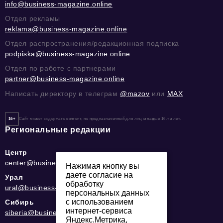
info@business-magazine.online
Отдел рекламы
reklama@business-magazine.online
Отдел распространения/редакционная подписка
podpiska@business-magazine.online
Отдел по работе с партнерами
partner@business-magazine.online
Написать директору в телеграм
@mazov
или
MAX
16+
Сайт может содержать контент, не предназначенный для лиц младше 16-ти лет.
Региональные редакции
Центр
center@business-magazine.online
Нажимая кнопку вы
даете согласие на
Урал
обработку
ural@business-magazine.online
персональных данных
с использованием
Сибирь
интернет-сервиса
siberia@business-magazine.online
Яндекс.Метрика,