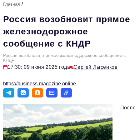
/
Главная
Стиль жизни
Россия возобновит прямое
Тема номера
железнодорожное
HR
сообщение с КНДР
Персона номера
Россия возобновит прямое железнодорожное сообщение с
Инфраструктура развития
КНДР
17:30; 09 июня 2025 года
Сергей Лысенков
Технологии и тренды
Туризм
https://business-magazine.online
Импортозамещение
Мероприятия
После
Авторские материалы
Видео