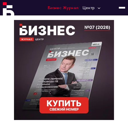
Бизнес Журнал:
Центр
Главная
Франчайзинг
Номера журнала
Контакты
Категории:
Новости
Регулирование
Премия "Тульский Бизнес"
История тульского предпринимательства
Альтернатива