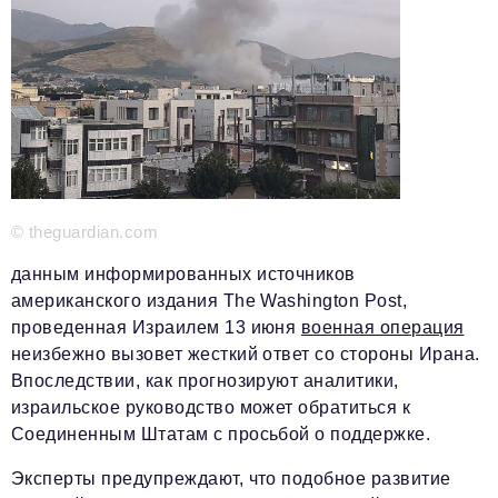
Телефон редакции:
+7 495 727-01-67
Электронные почты редакции:
Информационный отдел
info@business-magazine.online
Отдел рекламы
reklama@business-magazine.online
Отдел распространения/редакционная подписка
podpiska@business-magazine.online
© theguardian.com
Отдел по работе с партнерами
partner@business-magazine.online
данным информированных источников
американского издания The Washington Post,
проведенная Израилем 13 июня
военная операция
неизбежно вызовет жесткий ответ со стороны Ирана.
Впоследствии, как прогнозируют аналитики,
израильское руководство может обратиться к
Соединенным Штатам с просьбой о поддержке.
Эксперты предупреждают, что подобное развитие