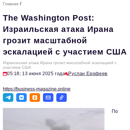
/
Главная
Стиль жизни
The Washington Post:
Тема номера
Израильская атака Ирана
HR
грозит масштабной
Персона номера
эскалацией с участием США
Инфраструктура развития
Технологии и тренды
Израильская атака Ирана грозит масштабной эскалацией с
участием США
05:18; 13 июня 2025 года
Руслан Ерофеев
Туризм
Импортозамещение
https://business-magazine.online
Мероприятия
Авторские материалы
По
Видео