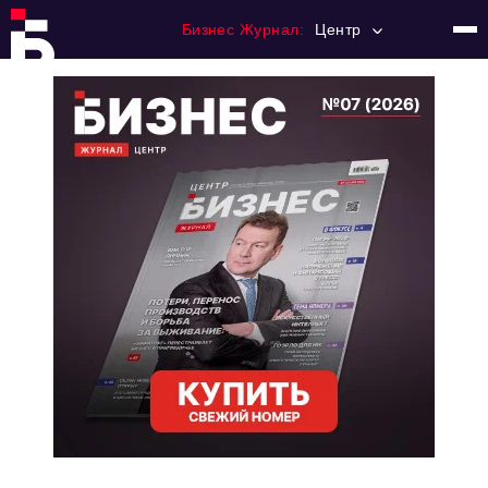
Бизнес Журнал:
Центр
Главная
Франчайзинг
Номера журнала
Контакты
Категории:
Новости
Регулирование
Премия "Тульский Бизнес"
История тульского предпринимательства
Альтернатива