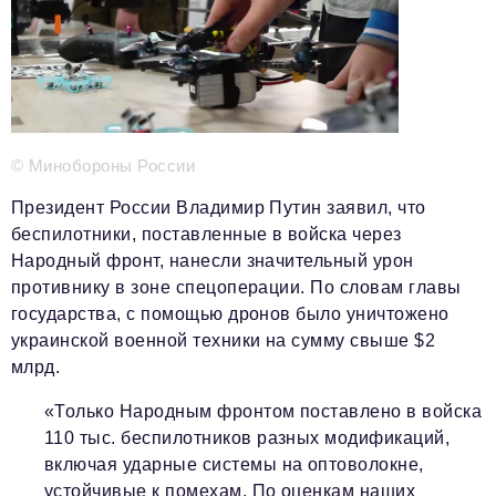
Телефон редакции:
+7 495 727-01-67
Электронные почты редакции:
Информационный отдел
info@business-magazine.online
Отдел рекламы
reklama@business-magazine.online
© Минобороны России
Отдел распространения/редакционная подписка
Президент России Владимир Путин заявил, что
podpiska@business-magazine.online
беспилотники, поставленные в войска через
Отдел по работе с партнерами
Народный фронт, нанесли значительный урон
partner@business-magazine.online
противнику в зоне спецоперации. По словам главы
государства, с помощью дронов было уничтожено
украинской военной техники на сумму свыше $2
млрд.
«Только Народным фронтом поставлено в войска
110 тыс. беспилотников разных модификаций,
включая ударные системы на оптоволокне,
устойчивые к помехам. По оценкам наших