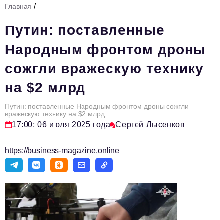
/
Главная
Стиль жизни
Путин: поставленные
Тема номера
Народным фронтом дроны
HR
сожгли вражескую технику
Персона номера
на $2 млрд
Инфраструктура развития
Технологии и тренды
Путин: поставленные Народным фронтом дроны сожгли
вражескую технику на $2 млрд
17:00; 06 июля 2025 года
Сергей Лысенков
Туризм
Импортозамещение
https://business-magazine.online
Мероприятия
Авторские материалы
Видео