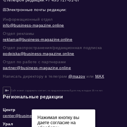
Телефон редакции:
+7 495 727-01-67
Электронные почты редакции:
Информационный отдел
info@business-magazine.online
Отдел рекламы
reklama@business-magazine.online
Отдел распространения/редакционная подписка
podpiska@business-magazine.online
Отдел по работе с партнерами
partner@business-magazine.online
Написать директору в телеграм
@mazov
или
MAX
16+
Сайт может содержать контент, не предназначенный для лиц младше 16-ти лет.
Региональные редакции
Центр
center@business-magazine.online
Нажимая кнопку вы
даете согласие на
Урал