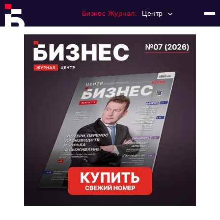
Бизнес Журнал:
Центр
Главная
Франчайзинг
Номера журнала
Контакты
Категории:
Новости
Регулирование
Премия "Тульский Бизнес"
История тульского предпринимательства
Альтернатива