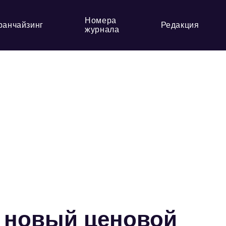
Номера
ранчайзинг
Редакция
журнала
 новый ценовой