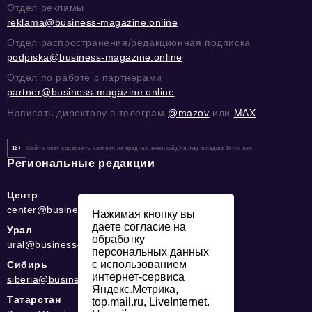
Отдел рекламы
reklama@business-magazine.online
Отдел распространения/редакционная подписка
podpiska@business-magazine.online
Отдел по работе с партнерами
partner@business-magazine.online
Написать директору в телеграм
@mazov
или
MAX
16+
Сайт может содержать контент, не предназначенный для лиц младше 16-ти лет.
Региональные редакции
Центр
center@business-magazine.online
Нажимая кнопку вы
даете согласие на
Урал
обработку
ural@business-magazine.online
персональных данных
с использованием
Сибирь
интернет-сервиса
siberia@business-magazine.online
Яндекс.Метрика,
Татарстан
top.mail.ru, LiveInternet.