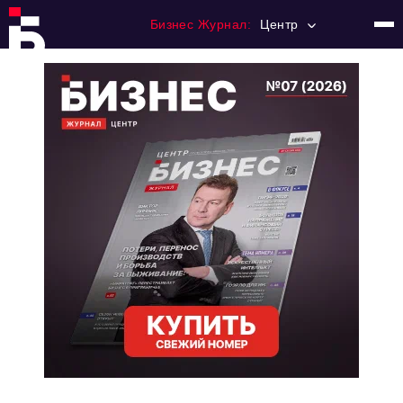
Бизнес Журнал:
Центр
Главная
Франчайзинг
Номера журнала
Контакты
Категории:
Новости
Регулирование
Премия "Тульский Бизнес"
История тульского предпринимательства
Альтернатива