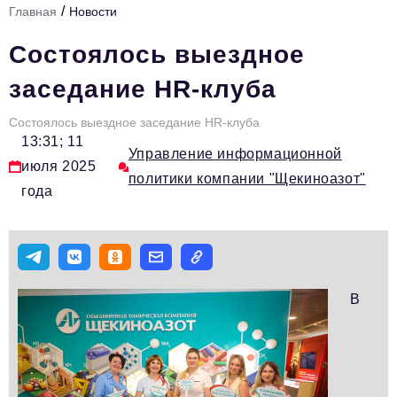
/
Главная
Новости
Стиль жизни
Состоялось выездное
Тема номера
заседание HR-клуба
HR
Состоялось выездное заседание HR-клуба
Персона номера
13:31; 11
Управление информационной
Инфраструктура развития
июля 2025
политики компании "Щекиноазот"
года
Технологии и тренды
Туризм
Импортозамещение
Мероприятия
В
Авторские материалы
Видео