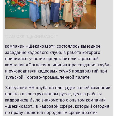
Телефон редакции:
+7 495 727-01-67
Электронные почты редакции:
Информационный отдел
info@business-magazine.online
Отдел рекламы
© АО ОХК "ЩЕКИНОАЗОТ"
reklama@business-magazine.online
Отдел распространения/редакционная подписка
компании «Щекиноазот» состоялось выездное
podpiska@business-magazine.online
заседание кадрового клуба, в работе которого
Отдел по работе с партнерами
принимают участие представители страховой
partner@business-magazine.online
компании «Согласие», инициатора создания клуба,
и руководители кадровых служб предприятий при
Тульской Торгово-промышленной палате.
Заседание HR-клуба на площадке нашей компании
прошло в конструктивном русле, целью работы
кадровиков было знакомство с опытом компании
«Щекиноазот» в кадровой сфере, который сегодня
по праву является передовым среди практик