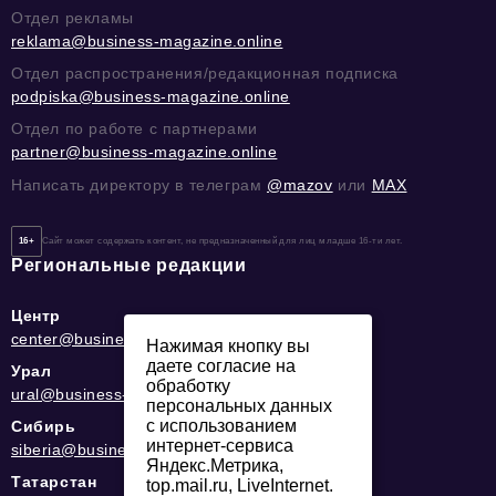
Отдел рекламы
reklama@business-magazine.online
Отдел распространения/редакционная подписка
podpiska@business-magazine.online
Отдел по работе с партнерами
partner@business-magazine.online
Написать директору в телеграм
@mazov
или
MAX
16+
Сайт может содержать контент, не предназначенный для лиц младше 16-ти лет.
Региональные редакции
Центр
center@business-magazine.online
Нажимая кнопку вы
даете согласие на
Урал
обработку
ural@business-magazine.online
персональных данных
с использованием
Сибирь
интернет-сервиса
siberia@business-magazine.online
Яндекс.Метрика,
Татарстан
top.mail.ru, LiveInternet.