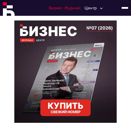
Бизнес Журнал:
Центр
Главная
Франчайзинг
Номера журнала
Контакты
Категории:
Новости
Регулирование
Премия "Тульский Бизнес"
История тульского предпринимательства
Альтернатива