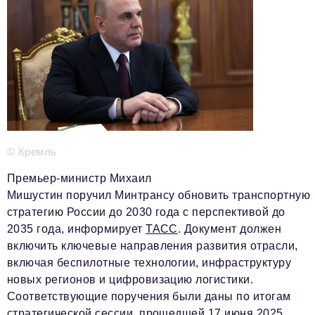
Телефон редакции:
+7 495 727-01-67
Электронные почты редакции:
Информационный отдел
info@business-magazine.online
Отдел рекламы
reklama@business-magazine.online
Отдел распространения/редакционная подписка
podpiska@business-magazine.online
© Кремль
Отдел по работе с партнерами
partner@business-magazine.online
Премьер-министр Михаил
Мишустин поручил Минтрансу обновить транспортную
стратегию России до 2030 года с перспективой до
2035 года, информирует
ТАСС
. Документ должен
включить ключевые направления развития отрасли,
включая беспилотные технологии, инфраструктуру
новых регионов и цифровизацию логистики.
Соответствующие поручения были даны по итогам
стратегической сессии, прошедшей 17 июня 2025