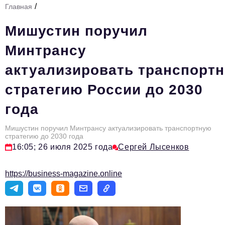
/
Главная
Стиль жизни
Мишустин поручил
Тема номера
Минтрансу
HR
актуализировать транспорт
Персона номера
стратегию России до 2030
Инфраструктура развития
года
Технологии и тренды
Туризм
Мишустин поручил Минтрансу актуализировать транспортную
стратегию до 2030 года
Импортозамещение
16:05; 26 июля 2025 года
Сергей Лысенков
Мероприятия
https://business-magazine.online
Авторские материалы
Видео