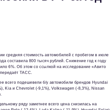
сии средняя стоимость автомобилей с пробегом в июле
ода составила 800 тысяч рублей. Снижение год к году
ило 6%. Об этом со ссылкой на исследование «Авито
 передаёт ТАСС.
ее всего подешевели б/у автомобили брендов Hyundai
%), Kia и Chevrolet (-9,1%), Volkswagen (-8,3%), Nissan
.
ельному ряду заметнее всего цена снизилась на
agen Polo (-12,4%), Lada Kalina (-11,9%), Hyundai Solari