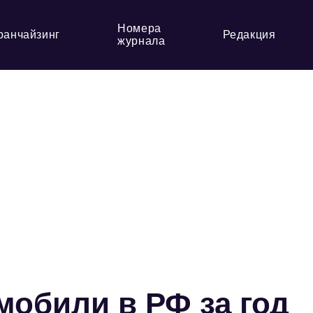
Номера
ранчайзинг
Редакция
журнала
обили в РФ за год