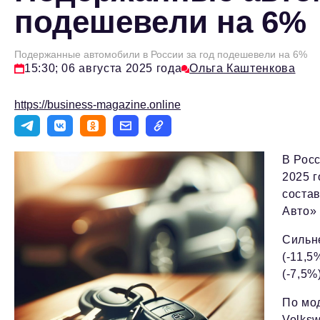
подешевели на 6%
Подержанные автомобили в России за год подешевели на 6%
15:30; 06 августа 2025 года
Ольга Каштенкова
https://business-magazine.online
В Рос
2025 г
состав
Авто»
Сильн
(-11,5
(-7,5%)
По мод
Volksw