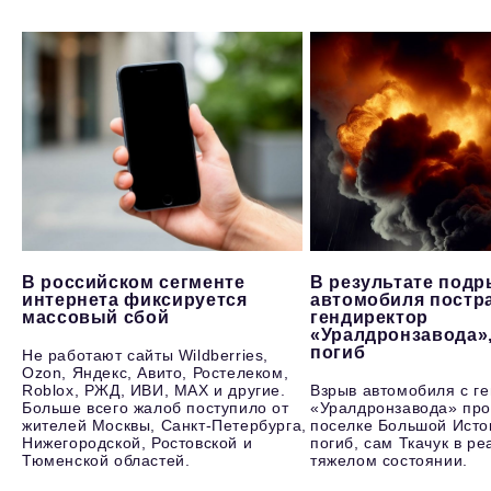
В российском сегменте
В результате под
интернета фиксируется
автомобиля постр
массовый сбой
гендиректор
«Уралдронзавода»
погиб
Не работают сайты Wildberries,
Ozon, Яндекс, Авито, Ростелеком,
Roblox, РЖД, ИВИ, MAX и другие.
Взрыв автомобиля с г
Больше всего жалоб поступило от
«Уралдронзавода» про
жителей Москвы, Санкт-Петербурга,
поселке Большой Исто
Нижегородской, Ростовской и
погиб, сам Ткачук в р
Тюменской областей.
тяжелом состоянии.