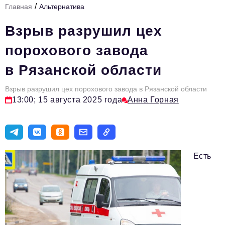
/
Главная
Альтернатива
Стиль жизни
Взрыв разрушил цех
Тема номера
порохового завода
HR
в Рязанской области
Персона номера
Взрыв разрушил цех порохового завода в Рязанской области
Инфраструктура развития
13:00; 15 августа 2025 года
Анна Горная
Технологии и тренды
Туризм
Импортозамещение
Есть
Мероприятия
Авторские материалы
Видео