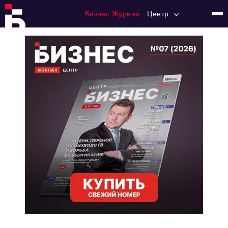
Бизнес Журнал:
Центр
Главная
Франчайзинг
Номера журнала
Контакты
Категории:
Новости
Регулирование
Премия "Тульский Бизнес"
История тульского предпринимательства
Альтернатива