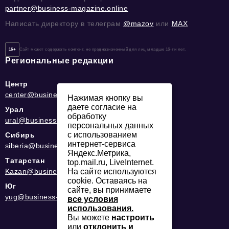
partner@business-magazine.online
Написать директору в телеграм
@mazov
или
MAX
16+
Сайт может содержать контент, не предназначенный для лиц младше 16-ти лет.
Региональные редакции
Центр
center@business-magazine.online
Нажимая кнопку вы
даете согласие на
Урал
обработку
ural@business-magazine.online
персональных данных
с использованием
Сибирь
интернет-сервиса
siberia@business-magazine.online
Яндекс.Метрика,
Татарстан
top.mail.ru, LiveInternet.
На сайте используются
Kazan@business-magazine.online
cookie. Оставаясь на
Юг
сайте, вы принимаете
yug@business-magazine.online
все условия
использования.
Вы можете
настроить
или
отклонить и