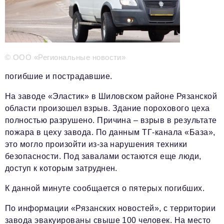
Телефон редакции:
+7 495 727-01-67
Электронные почты редакции:
Информационный отдел
info@business-magazine.online
© ООО «Региональные новости»
Отдел рекламы
reklama@business-magazine.online
погибшие и пострадавшие.
Отдел распространения/редакционная подписка
На заводе «Эластик» в Шиловском районе Рязанской
podpiska@business-magazine.online
области произошел взрыв. Здание порохового цеха
Отдел по работе с партнерами
полностью разрушено. Причина – взрыв в результате
partner@business-magazine.online
пожара в цеху завода. По данным ТГ-канала «База»,
это могло произойти из-за нарушения техники
безопасности. Под завалами остаются еще люди,
доступ к которым затруднен.
К данной минуте сообщается о пятерых погибших.
По информации «Рязанских новостей», с территории
завода эвакуированы свыше 100 человек. На место