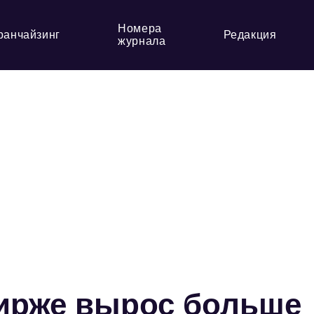
Номера
ранчайзинг
Редакция
журнала
бирже вырос больше