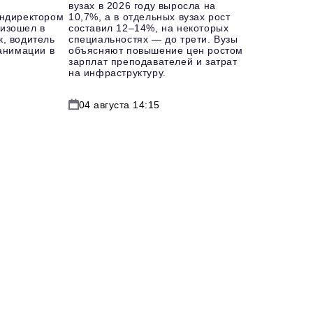
вузах в 2026 году выросла на
ендиректором
10,7%, а в отдельных вузах рост
изошел в
составил 12–14%, на некоторых
к, водитель
специальностях — до трети. Вузы
еанимации в
объясняют повышение цен ростом
зарплат преподавателей и затрат
на инфраструктуру.
04 августа 14:15