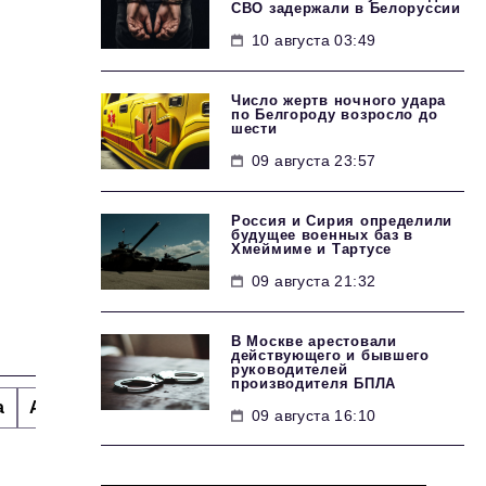
СВО задержали в Белоруссии
10 августа 03:49
Число жертв ночного удара
по Белгороду возросло до
шести
09 августа 23:57
Россия и Сирия определили
будущее военных баз в
Хмеймиме и Тартусе
09 августа 21:32
В Москве арестовали
действующего и бывшего
руководителей
производителя БПЛА
а
Альтернатива
Стиль жизни
Тема номера
H
09 августа 16:10