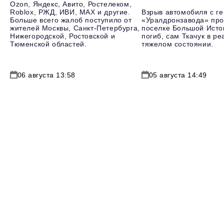
Ozon, Яндекс, Авито, Ростелеком,
Roblox, РЖД, ИВИ, MAX и другие.
Взрыв автомобиля с г
Больше всего жалоб поступило от
«Уралдронзавода» про
жителей Москвы, Санкт-Петербурга,
поселке Большой Исто
Нижегородской, Ростовской и
погиб, сам Ткачук в р
Тюменской областей.
тяжелом состоянии.
06 августа 13:58
05 августа 14:49