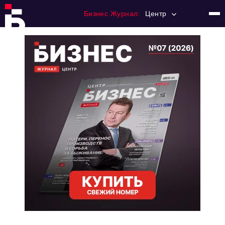
Бизнес Журнал:
Центр
Главная
Франчайзинг
Номера журнала
Контакты
Категории:
Новости
Регулирование
Премия "Тульский Бизнес"
История тульского предпринимательства
Альтернатива