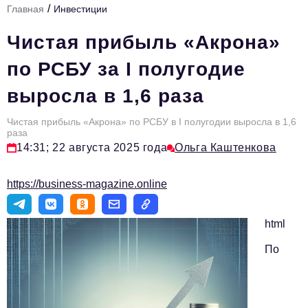
/
Главная
Инвестиции
Стиль жизни
Чистая прибыль «Акрона»
Тема номера
по РСБУ за I полугодие
HR
выросла в 1,6 раза
Персона номера
Чистая прибыль «Акрона» по РСБУ в I полугодии выросла в 1,6
Инфраструктура развития
раза
14:31; 22 августа 2025 года
Ольга Каштенкова
Технологии и тренды
Туризм
https://business-magazine.online
Импортозамещение
html
Мероприятия
По
Авторские материалы
Видео