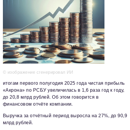
Телефон редакции:
+7 495 727-01-67
Электронные почты редакции:
Информационный отдел
info@business-magazine.online
Отдел рекламы
reklama@business-magazine.online
Отдел распространения/редакционная подписка
podpiska@business-magazine.online
Отдел по работе с партнерами
partner@business-magazine.online
© изображение сгенерировал ИИ
итогам первого полугодия 2025 года чистая прибыль
«Акрона» по РСБУ увеличилась в 1,6 раза год к году,
до 20,8 млрд рублей. Об этом говорится в
финансовом отчёте компании.
Выручка за отчётный период выросла на 27%, до 90,9
млрд рублей.