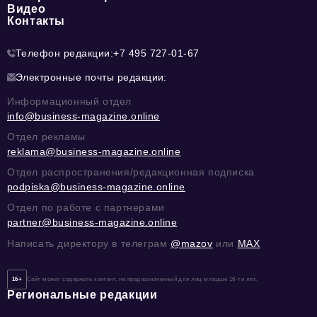
Видео
Контакты
Телефон редакции:
+7 495 727-01-67
Электронные почты редакции:
Информационный отдел
info@business-magazine.online
Отдел рекламы
reklama@business-magazine.online
Отдел распространения/редакционная подписка
podpiska@business-magazine.online
Отдел по работе с партнерами
partner@business-magazine.online
Написать директору в телеграм
@mazov
или
MAX
16+
Сайт может содержать контент, не предназначенный для лиц младше 16-ти лет.
Региональные редакции