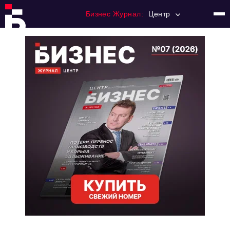
Бизнес Журнал:
Центр
Главная
Франчайзинг
Номера журнала
Контакты
Категории:
Новости
Регулирование
Премия "Тульский Бизнес"
История тульского предпринимательства
Альтернатива