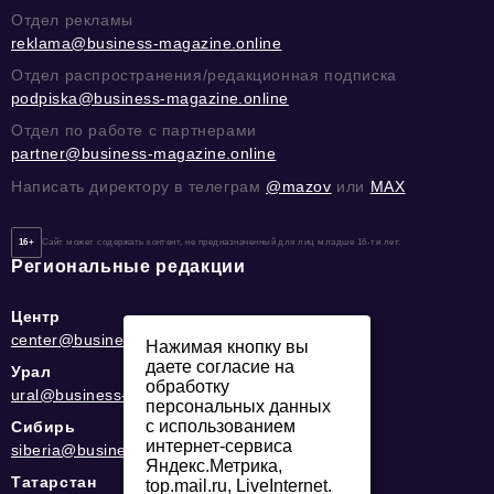
Отдел рекламы
reklama@business-magazine.online
Отдел распространения/редакционная подписка
podpiska@business-magazine.online
Отдел по работе с партнерами
partner@business-magazine.online
Написать директору в телеграм
@mazov
или
MAX
16+
Сайт может содержать контент, не предназначенный для лиц младше 16-ти лет.
Региональные редакции
Центр
center@business-magazine.online
Нажимая кнопку вы
даете согласие на
Урал
обработку
ural@business-magazine.online
персональных данных
с использованием
Сибирь
интернет-сервиса
siberia@business-magazine.online
Яндекс.Метрика,
Татарстан
top.mail.ru, LiveInternet.