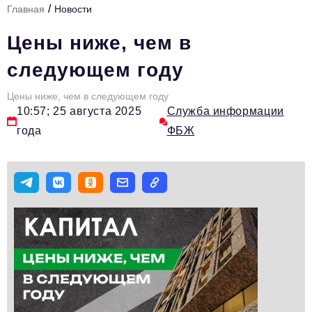
/
Главная
Новости
Стиль жизни
Цены ниже, чем в
Тема номера
следующем году
HR
Цены ниже, чем в следующем году
Персона номера
10:57; 25 августа 2025
Служба информации
Инфраструктура развития
года
ФБЖ
Технологии и тренды
Туризм
Импортозамещение
Мероприятия
Авторские материалы
Видео