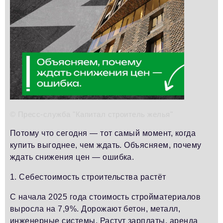
Телефон редакции:
+7 495 727-01-67
Электронные почты редакции:
Информационный отдел
info@business-magazine.online
Отдел рекламы
reklama@business-magazine.online
Отдел распространения/редакционная подписка
podpiska@business-magazine.online
Отдел по работе с партнерами
© Пресс-служба "Капитал строитель желья"
partner@business-magazine.online
Потому что сегодня — тот самый момент, когда
купить выгоднее, чем ждать. Объясняем, почему
ждать снижения цен — ошибка.
1. Себестоимость строительства растёт
С начала 2025 года стоимость стройматериалов
выросла на 7,9%. Дорожают бетон, металл,
инженерные системы. Растут зарплаты, аренда