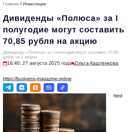
/
Главная
Инвестиции
Стиль жизни
Дивиденды «Полюса» за I
Тема номера
полугодие могут составить
HR
70,85 рубля на акцию
Персона номера
Дивиденды «Полюса» за I полугодие могут составить 70,85
Инфраструктура развития
рубля на 1 акцию
16:40; 27 августа 2025 года
Ольга Каштенкова
Технологии и тренды
Туризм
https://business-magazine.online
Импортозамещение
html
Мероприятия
Авторские материалы
Видео