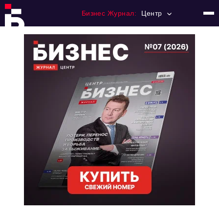
Бизнес Журнал:
Центр
Главная
Франчайзинг
Номера журнала
Контакты
Категории:
Новости
Регулирование
Премия "Тульский Бизнес"
История тульского предпринимательства
Альтернатива