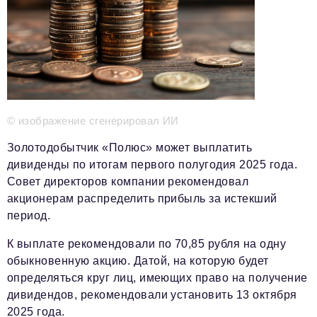
Телефон редакции:
+7 495 727-01-67
Электронные почты редакции:
Информационный отдел
info@business-magazine.online
Отдел рекламы
reklama@business-magazine.online
© изображение сгенерировал ИИ
Отдел распространения/редакционная подписка
podpiska@business-magazine.online
Золотодобытчик «Полюс» может выплатить
Отдел по работе с партнерами
дивиденды по итогам первого полугодия 2025 года.
partner@business-magazine.online
Совет директоров компании рекомендовал
акционерам распределить прибыль за истекший
период.
К выплате рекомендовали по 70,85 рубля на одну
обыкновенную акцию. Датой, на которую будет
определяться круг лиц, имеющих право на получение
дивидендов, рекомендовали установить 13 октября
2025 года.