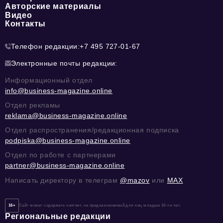
Авторские материалы
Видео
Контакты
Телефон редакции:
+7 495 727-01-67
Электронные почты редакции:
Информационный отдел
info@business-magazine.online
Отдел рекламы
reklama@business-magazine.online
Отдел распространения/редакционная подписка
podpiska@business-magazine.online
Отдел по работе с партнерами
partner@business-magazine.online
Написать директору в телеграм
@mazov
или
MAX
16+
Сайт может содержать контент, не предназначенный для лиц младше 16-ти лет.
Региональные редакции