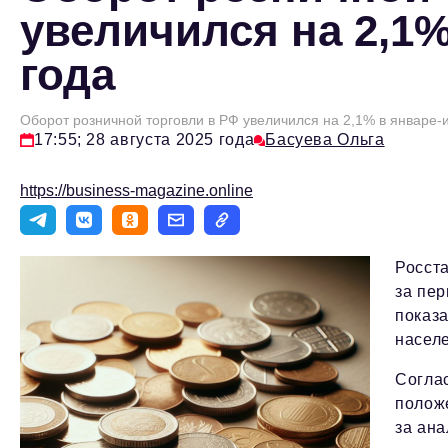
увеличился на 2,1%
года
Оборот розничной торговли в РФ увеличился на 2,1% в январе-
17:55; 28 августа 2025 года
Басуева Ольга
https://business-magazine.online
Росста
за пер
показа
насел
Согла
положе
за ана