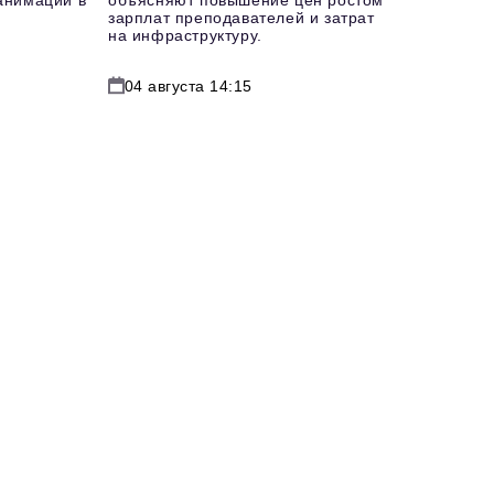
еанимации в
объясняют повышение цен ростом
зарплат преподавателей и затрат
на инфраструктуру.
04 августа 14:15