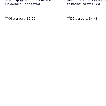
Нижегородской, Ростовской и
погиб, сам Ткачук в р
Тюменской областей.
тяжелом состоянии.
06 августа 13:58
05 августа 14:49