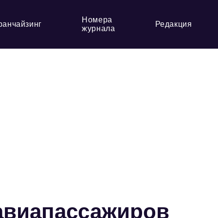
Номера
ранчайзинг
Редакция
журнала
авиапассажиров