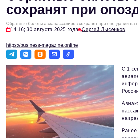
сохранят при опоз
Обратные билеты авиапассажиров сохранят при опоздании на 
14:16; 30 августа 2025 года
Сергей Лысенков
https://business-magazine.online
С 1 се
авиап
инфор
России
Авиак
пассаж
направ
Ранее
перево