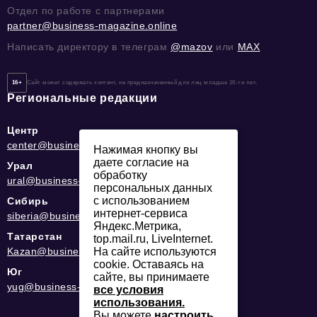
Отдел по работе с партнерами
partner@business-magazine.online
Написать директору в телеграм
@mazov
или
MAX
16+
Сайт может содержать контент, не предназначенный для лиц младше 16-ти лет.
Региональные редакции
Центр
center@business-magazine.online
Нажимая кнопку вы
даете согласие на
Урал
обработку
ural@business-magazine.online
персональных данных
с использованием
Сибирь
интернет-сервиса
siberia@business-magazine.online
Яндекс.Метрика,
Татарстан
top.mail.ru, LiveInternet.
Kazan@business-magazine.online
На сайте используются
cookie. Оставаясь на
Юг
сайте, вы принимаете
yug@business-magazine.online
все условия
использования.
Вы можете
настроить