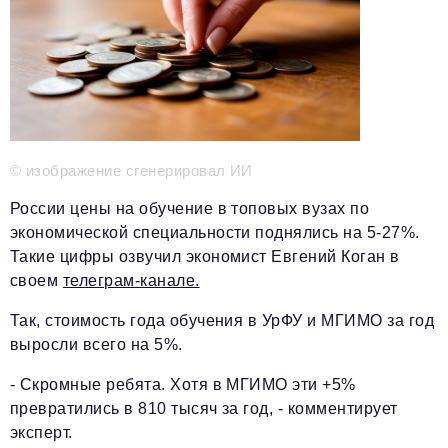
Телефон редакции:
+7 495 727-01-67
Электронные почты редакции:
Информационный отдел
info@business-magazine.online
Отдел рекламы
reklama@business-magazine.online
© изображение сгенерировал ИИ
Отдел распространения/редакционная подписка
podpiska@business-magazine.online
России цены на обучение в топовых вузах по
Отдел по работе с партнерами
экономической специальности поднялись на 5-27%.
partner@business-magazine.online
Такие цифры озвучил экономист Евгений Коган в
своем
телеграм-канале.
Так, стоимость года обучения в УрФУ и МГИМО за год
выросли всего на 5%.
- Скромные ребята. Хотя в МГИМО эти +5%
превратились в 810 тысяч за год, - комментирует
эксперт.