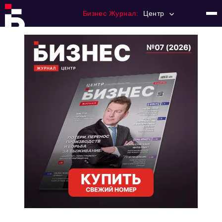
Бизнес Журнал:
Центр
Главная
Франчайзинг
Номера журнала
Контакты
Категории:
Новости
Регулирование
Премия "Тульский Бизнес"
История тульского предпринимательства
Альтернатива