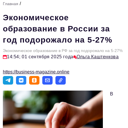
/
Главная
Стиль жизни
Экономическое
Тема номера
образование в России за
HR
год подорожало на 5-27%
Персона номера
Экономическое образование в РФ за год подорожало на 5-27%
Инфраструктура развития
14:54; 01 сентября 2025 года
Ольга Каштенкова
Технологии и тренды
https://business-magazine.online
Туризм
Импортозамещение
В
Мероприятия
Авторские материалы
Видео