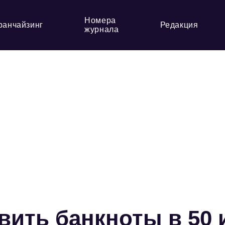
Номера
ранчайзинг
Редакция
журнала
вить банкноты в 50 