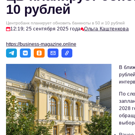
10 рублей
Центробанк планирует обновить банкноты в 50 и 10 рублей
12:19; 25 сентября 2025 года
Ольга Каштенкова
https://business-magazine.online
В ближ
рубле
интер
По сл
заплан
2028 г
обраще
выбор
Ранее 