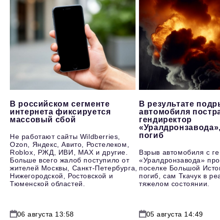
В российском сегменте
В результате под
интернета фиксируется
автомобиля постр
массовый сбой
гендиректор
«Уралдронзавода»
погиб
Не работают сайты Wildberries,
Ozon, Яндекс, Авито, Ростелеком,
Roblox, РЖД, ИВИ, MAX и другие.
Взрыв автомобиля с г
Больше всего жалоб поступило от
«Уралдронзавода» про
жителей Москвы, Санкт-Петербурга,
поселке Большой Исто
Нижегородской, Ростовской и
погиб, сам Ткачук в р
Тюменской областей.
тяжелом состоянии.
06 августа 13:58
05 августа 14:49