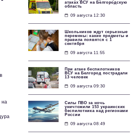
атаках ВСУ на Белгородскую
область
09 августа 12:30
Школьников ждут серьезные
перемены: какие предметы и
правила появятся с 1
сентября
09 августа 11:55
При атаке беспилотников
ВСУ на Белгород пострадали
в
13 человек
09 августа 09:30
 на
Силы ПВО за ночь
уничтожили 153 украинских
беспилотника над регионами
России
дура
09 августа 08:49
0