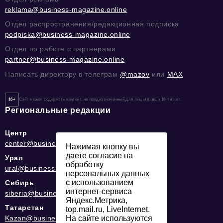
reklama@business-magazine.online
Отдел распространения/редакционная подписка
podpiska@business-magazine.online
Отдел по работе с партнерами
partner@business-magazine.online
Написать директору в телеграм
@mazov
или
MAX
16+
Сайт может содержать контент, не предназначенный для лиц младше 16-ти лет.
Региональные редакции
Центр
center@business-magazine.online
Нажимая кнопку вы
даете согласие на
Урал
обработку
ural@business-magazine.online
персональных данных
с использованием
Сибирь
интернет-сервиса
siberia@business-magazine.online
Яндекс.Метрика,
Татарстан
top.mail.ru, LiveInternet.
Kazan@business-magazine.online
На сайте используются