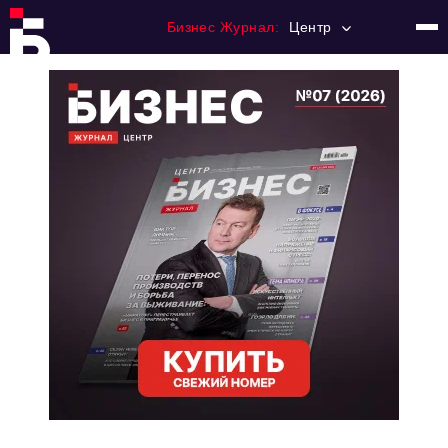
Бизнес Журнал:
Центр
Главная
Франчайзинг
Номера журнала
Контакты
Категории:
Новости
Регулирование
Премия "Тульский Бизнес"
История тульского предпринимательства
Альтернатива