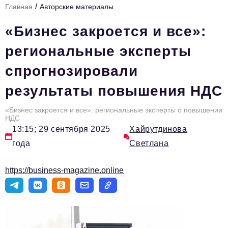
/
Главная
Авторские материалы
Стиль жизни
«Бизнес закроется и все»:
Тема номера
региональные эксперты
HR
спрогнозировали
Персона номера
результаты повышения НДС
Инфраструктура развития
Технологии и тренды
«Бизнес закроется и все»: региональные эксперты о повышении
НДС
13:15; 29 сентября 2025
Хайрутдинова
Туризм
года
Светлана
Импортозамещение
Мероприятия
https://business-magazine.online
Авторские материалы
Видео