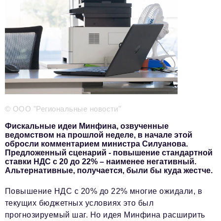
Телефон редакции:
+7 495 727-01-67
Электронные почты редакции:
Информационный отдел
info@business-magazine.online
Отдел рекламы
reklama@business-magazine.online
Отдел распространения/редакционная подписка
podpiska@business-magazine.online
© ООО "Региональные новости"
Отдел по работе с партнерами
partner@business-magazine.online
Фискальные идеи Минфина, озвученные
ведомством на прошлой неделе, в начале этой
обросли комментарием министра Силуанова.
Предложенный сценарий - повышение стандартной
ставки НДС с 20 до 22% – наименее негативный.
Альтернативные, получается, были бы куда жестче.
Повышение НДС с 20% до 22% многие ожидали, в
текущих бюджетных условиях это был
прогнозируемый шаг. Но идея Минфина расширить