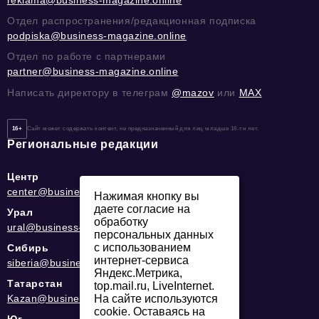
Отдел распространения/редакционная подписка
podpiska@business-magazine.online
Отдел по работе с партнерами
partner@business-magazine.online
Написать директору в телеграм
@mazov
или
MAX
16+
Сайт может содержать контент, не предназначенный для лиц младше 16-ти лет.
Региональные редакции
Центр
center@business-magazine.online
Нажимая кнопку вы
даете согласие на
Урал
обработку
ural@business-magazine.online
персональных данных
с использованием
Сибирь
интернет-сервиса
siberia@business-magazine.online
Яндекс.Метрика,
Татарстан
top.mail.ru, LiveInternet.
Kazan@business-magazine.online
На сайте используются
cookie. Оставаясь на
Юг