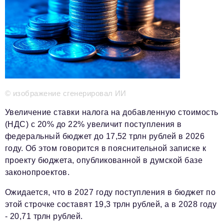
Телефон редакции:
+7 495 727-01-67
Электронные почты редакции:
Информационный отдел
info@business-magazine.online
Отдел рекламы
reklama@business-magazine.online
Отдел распространения/редакционная подписка
© изображение сгенерировал ИИ
podpiska@business-magazine.online
Отдел по работе с партнерами
Увеличение ставки налога на добавленную стоимость
partner@business-magazine.online
(НДС) с 20% до 22% увеличит поступления в
федеральный бюджет до 17,52 трлн рублей в 2026
году. Об этом говорится в пояснительной записке к
проекту бюджета, опубликованной в думской базе
законопроектов.
Ожидается, что в 2027 году поступления в бюджет по
этой строчке составят 19,3 трлн рублей, а в 2028 году
- 20,71 трлн рублей.