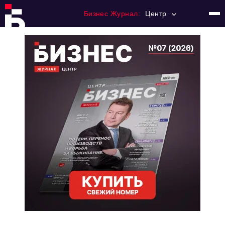
Бизнес Журнал:
Центр
Главная
Франчайзинг
Номера журнала
Контакты
Категории:
Новости
Регулирование
Премия "Тульский Бизнес"
История тульского предпринимательства
Альтернатива