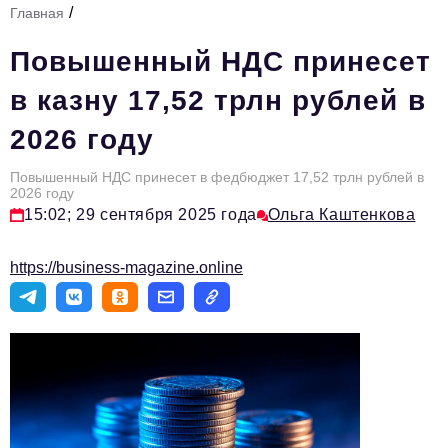
/
Главная
Стиль жизни
Повышенный НДС принесет
Тема номера
в казну 17,52 трлн рублей в
HR
2026 году
Персона номера
Повышенный НДС принесет в федбюджет 17,52 трлн рублей в
Инфраструктура развития
2026 году
15:02; 29 сентября 2025 года
Ольга Каштенкова
Технологии и тренды
Туризм
https://business-magazine.online
Импортозамещение
Мероприятия
Авторские материалы
Видео