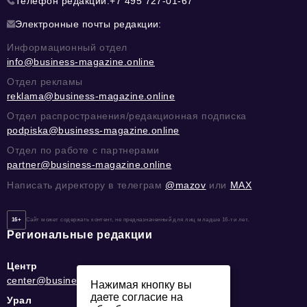
Телефон редакции:
+7 495 727-01-67
Электронные почты редакции:
Информационный отдел
info@business-magazine.online
Отдел рекламы
reklama@business-magazine.online
Отдел распространения/редакционная подписка
podpiska@business-magazine.online
Отдел по работе с партнерами
partner@business-magazine.online
Написать директору в телеграм
@mazov
или
MAX
16+
Сайт может содержать контент, не предназначенный для лиц младше 16-ти лет.
Региональные редакции
Центр
center@business-magazine.online
Нажимая кнопку вы
даете согласие на
Урал