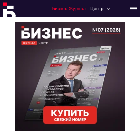
Бизнес Журнал:
Центр
Главная
Франчайзинг
Номера журнала
Контакты
Категории:
Новости
Регулирование
Премия "Тульский Бизнес"
История тульского предпринимательства
Альтернатива