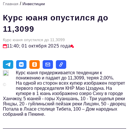
/
Главная
Инвестиции
Стиль жизни
Курс юаня опустился до
Тема номера
11,3099
HR
Курс юаня опустился до 11,3099
Персона номера
11:40; 01 октября 2025 года
Инфраструктура развития
Технологии и тренды
Курс юаня придерживается тенденции к
Туризм
понижению и падает до 11,3099, теряя 2,00%.
На одной из сторон всех купюр изображен портрет
Импортозамещение
©
первого председателя КНР Мао Цзэдуна. На
купюре в 1 юань изображено озеро Сиху в городе
Мероприятия
Ханчжоу, 5 юаней - горы Хуаншань, 10 - Три ущелья реки
Янцзы, 20 - гуйлиньский пейзаж реки Лицзян, 50 - дворец
Авторские материалы
Потала в Лхасе столице Тибета, 100 – Дом народных
собраний в Пекине.
Видео