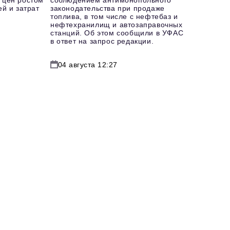
 цен ростом
соблюдением антимонопольного
й и затрат
законодательства при продаже
топлива, в том числе с нефтебаз и
нефтехранилищ и автозаправочных
станций. Об этом сообщили в УФАС
в ответ на запрос редакции.
04 августа 12:27