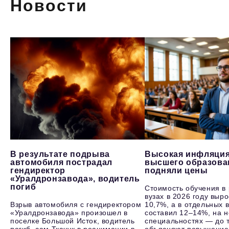
Новости
В результате подрыва
Высокая инфляция
автомобиля пострадал
высшего образова
гендиректор
подняли цены
«Уралдронзавода», водитель
погиб
Стоимость обучения в
вузах в 2026 году выр
Взрыв автомобиля с гендиректором
10,7%, а в отдельных в
«Уралдронзавода» произошел в
составил 12–14%, на 
поселке Большой Исток, водитель
специальностях — до т