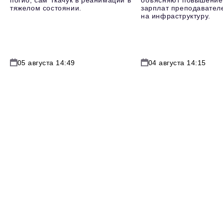
погиб, сам Ткачук в реанимации в
объясняют повышение
тяжелом состоянии.
зарплат преподавателе
на инфраструктуру.
05 августа 14:49
04 августа 14:15