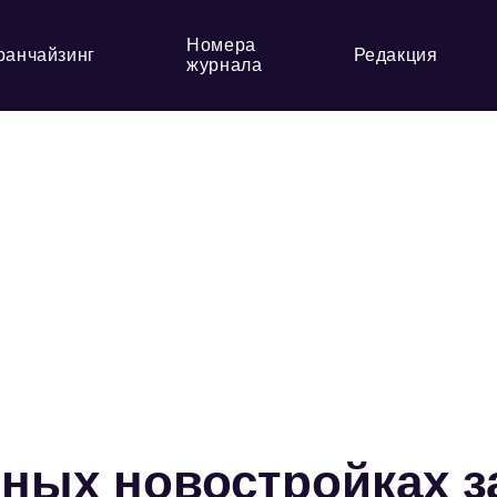
Номера
ранчайзинг
Редакция
журнала
чных новостройках з