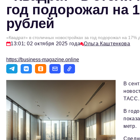
год подорожал на 1
рублей
«Квадрат» в столичных новостройках за год подорожал на 17% д
13:01; 02 октября 2025 года
Ольга Каштенкова
https://business-magazine.online
В сент
новост
ТАСС.
В годо
показа
метр.
Средни