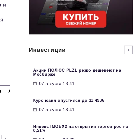
а и
ся
Инвестиции
Акции ПОЛЮС PLZL резко дешевеют на
Мосбирже
07 августа 18:41
а
Альтернатива
Стиль жизни
Тема номера
H
Курс юаня опустился до 11,4936
07 августа 18:41
Индекс IMOEX2 на открытии торгов рос на
0,51%