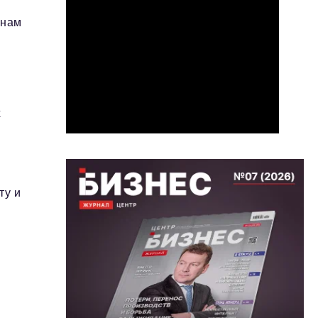
 нам
х
ту и