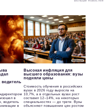
Больше новостей
рыва
Высокая инфляция для
адал
высшего образования: вузы
подняли цены
, водитель
Стоимость обучения в российских
вузах в 2026 году выросла на
ендиректором
10,7%, а в отдельных вузах рост
изошел в
составил 12–14%, на некоторых
к, водитель
специальностях — до трети. Вузы
еанимации в
объясняют повышение цен ростом