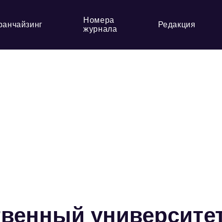
Номера
ранчайзинг
Редакция
журнала
твенный университе