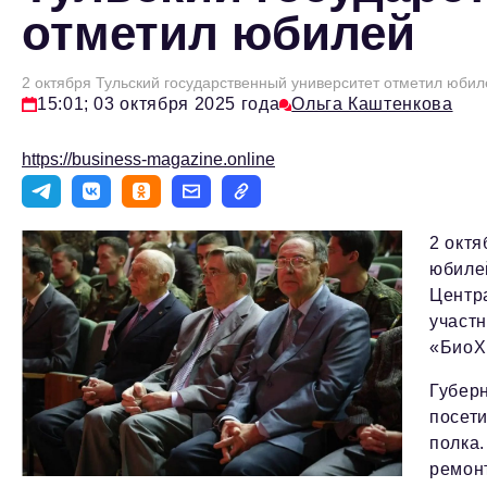
отметил юбилей
2 октября Тульский государственный университет отметил юбил
15:01; 03 октября 2025 года
Ольга Каштенкова
https://business-magazine.online
2 октя
юбилей
Центра
участн
«БиоХ
Губер
посети
полка.
ремонт