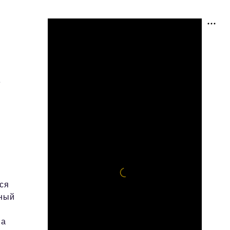
е
ся
вный
 а