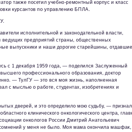
атор также посетил учебно-ремонтный корпус и класс
товки курсантов по управлению БПЛА.
У.
авители исполнительной и законодательной власти,
 и ведущих предприятий страны, общественных
тные выпускники и наши дорогие старейшины, отдавши
усь с 1 декабря 1959 года, — поделился Заслуженный
к высшего профессионального образования, доктор
енко. — ТулГУ — это вся моя жизнь, наполненная
авал с мыслью о работе, студентах, изобретениях и
ытых дверей, и это определило мою судьбу, — признал
 областного клинического онкологического центра, гла
ссоциации онкологов России Дмитрий Анатольевич
, сомнений у меня не было. Моя мама окончила машфак,