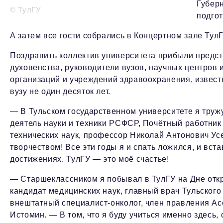
Губерн
© ТулГУ
подго
А затем все гости собрались в Концертном зале ТулГ
Поздравить коллектив университета прибыли предст
духовенства, руководители вузов, научных центров
организаций и учреждений здравоохранения, извес
вузу не один десяток лет.
— В Тульском государственном университете я труж
деятель науки и техники РСФСР, Почётный работни
технических наук, профессор Николай Антонович Ус
творчеством! Все эти годы я и спать ложился, и вст
достижениях. ТулГУ — это моё счастье!
— Старшеклассником я побывал в ТулГУ на Дне откр
кандидат медицинских наук, главный врач Тульского
внештатный специалист-онколог, член правления А
Истомин. — В том, что я буду учиться именно здесь