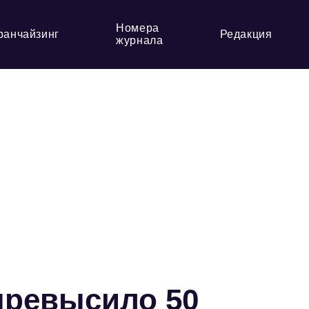
Номера
ранчайзинг
Редакция
журнала
превысило 50